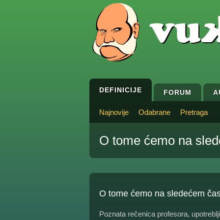
DEFINICIJE
FORUM
A
Najnovije
Odabrane
Pretraga
O tome ćemo na sle
O tome ćemo na sledećem ča
Poznata rečenica profesora, upotrebl