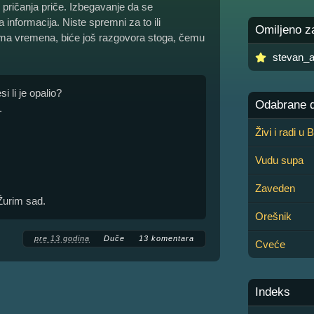
e pričanja priče. Izbegavanje da se
informacija. Niste spremni za to ili
Omiljeno z
Ima vremena, biće još razgovora stoga, čemu
stevan_
i li je opalio?
Odabrane de
.
Živi i radi u
Vudu supa
Zaveden
Žurim sad.
Orešnik
pre 13 godina
Duče
13 komentara
Cveće
Indeks