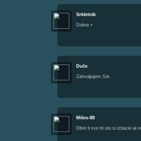
Srkletnik
Dobra +
Duče
Zahvaljujem Srk.
Milos-88
Dbre ti sve tri sto si izbacio al 