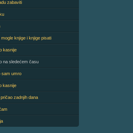
du zabaviti
ku
m
mogle knjige i knjige pisati
 kasnije
o na sledećem času
o sam umro
 kasnije
pričao zadnjih dana
ičam
ja