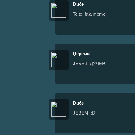
Duče
To to, fala momci.
Џереми
ЈЕБЕШ ДУЧЕ!+
Duče
JEBEM! :D