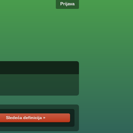
Prijava
Sledeća definicija »