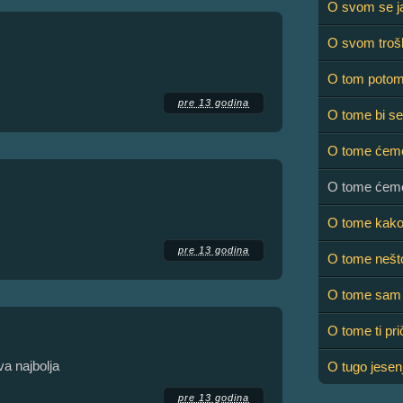
O svom se ja
O svom troš
O tom poto
pre 13 godina
O tome bi se 
O tome ćemo
O tome ćem
O tome kak
pre 13 godina
O tome nešto
O tome sam 
O tome ti pr
ova najbolja
O tugo jesen
pre 13 godina