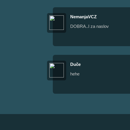
NemanjaVCZ
DOBRA..I za naslov
Duče
hehe