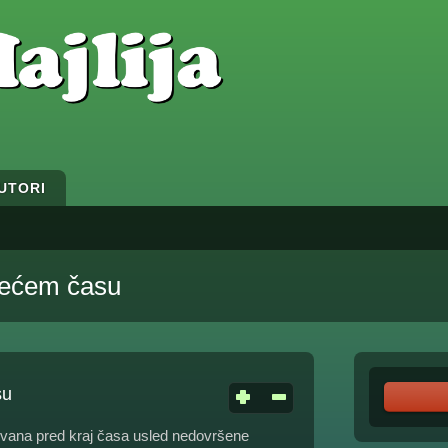
UTORI
dećem času
su
jivana pred kraj časa usled nedovršene