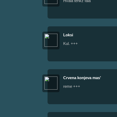
Hvala tenkz fala
Loksi
Kul. +++
Crvena konjeva mas'
reme +++