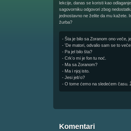
lekcije, danas se koristi kao odlaganj
sagovorniku odgovori zbog nedostatka 
jednostavno ne želite da mu kažete. 
žurba?
- Šta je bilo sa Zoranom ono veče, jes
- 'De matori, odvalio sam se to veče
- Pa jel bilo šta?
- Crk'o mi je fon tu noć.
- Ma sa Zoranom?
- Ma i njoj isto.
- Jesi jeb'o?
- O tome ćemo na sledećem času. 
Komentari