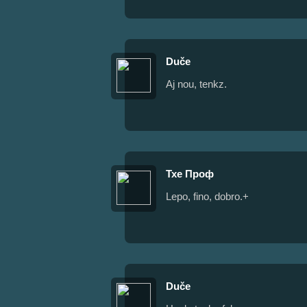
Duče
Aj nou, tenkz.
Тхе Проф
Lepo, fino, dobro.+
Duče