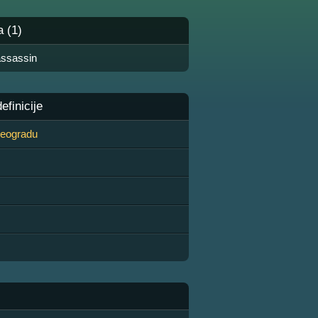
a (1)
assassin
finicije
 Beogradu