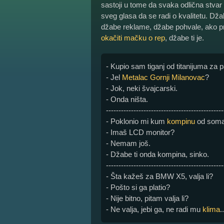
sastoji u tome da svaka odlična stvar
sveg glasa da se radi o kvalitetu. Dž
džabe reklame, džabe pohvale, ako 
okačiti mačku o rep
, džabe ti je.
- Kupio sam tiganj od titanijuma za p
- Jel
Metalac Gornji Milanovac
?
- Jok, neki švajcarski.
- Onda ništa.
-----------------------------------------------
- Poklonio mi kum
kompinu
od soma
- Imaš LCD monitor?
- Nemam još.
- Džabe ti onda kompina, sinko.
-----------------------------------------------
- Šta kažeš za BMW X5, valja li?
- Pošto si ga platio?
- Nije bitno, pitam valja li?
- Ne valja, jebi ga, ne radi mu
klima
..