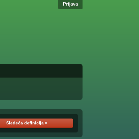
Prijava
Sledeća definicija »