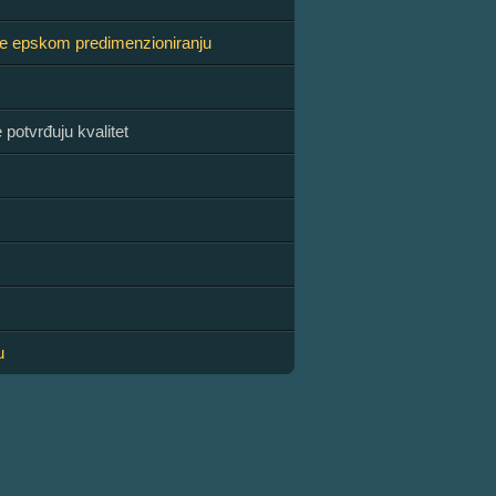
e epskom predimenzioniranju
potvrđuju kvalitet
u