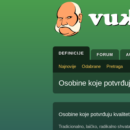
DEFINICIJE
FORUM
A
Najnovije
Odabrane
Pretraga
Osobine koje potvrđuj
Osobine koje potvrđuju kvalitet
Tradicionalno, laičko, radikalno shva