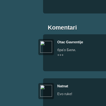
Komentari
Otac Gavrentije
бра'о Били.
+++
Natnat
Evo ruke!