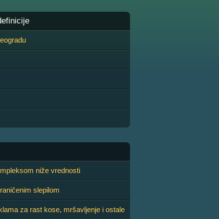
finicije
 Beogradu
mpleksom niže vrednosti
raničenim slepilom
lama za rast kose, mršavljenje i ostale