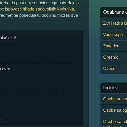
 treba da poseduje osobinu koja potvrđuje iz
abe
ispovesti hiljade zadovoljnih korisnika
,
Odabrane de
predmet ne poseduje tu osobinu možeš sve
Živi i radi u
Vudu supa
alačinke!
Zaveden
Orešnik
----------------------------------------------------
Cveće
 evra.
Indeks
---------------------------------------------------
Osobe sa ko
Osobe sa og
.
Osobe sa rek
preparate