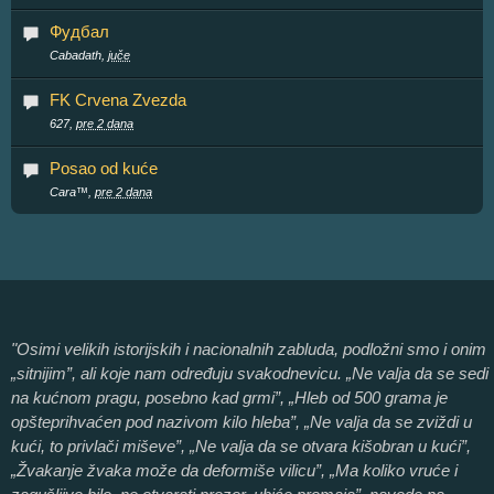
Фудбал
Cabadath,
juče
FK Crvena Zvezda
627,
pre 2 dana
Posao od kuće
Cara™,
pre 2 dana
"Osimi velikih istorijskih i nacionalnih zabluda, podložni smo i onim
„sitnijim”, ali koje nam određuju svakodnevicu. „Ne valja da se sedi
na kućnom pragu, posebno kad grmi”, „Hleb od 500 grama je
opšteprihvaćen pod nazivom kilo hleba”, „Ne valja da se zviždi u
kući, to privlači miševe”, „Ne valja da se otvara kišobran u kući”,
„Žvakanje žvaka može da deformiše vilicu”, „Ma koliko vruće i