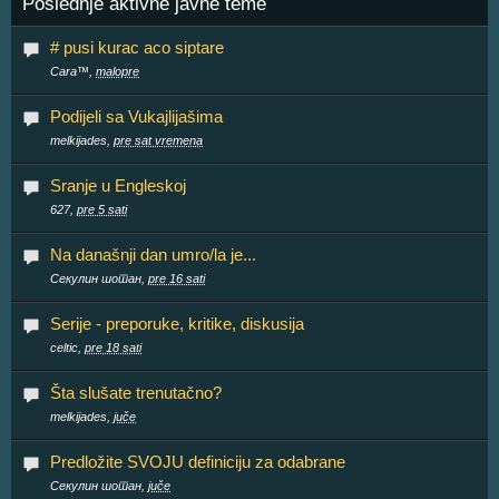
Poslednje aktivne javne teme
# pusi kurac aco siptare
Cara™,
malopre
Podijeli sa Vukajlijašima
melkijades,
pre sat vremena
Sranje u Engleskoj
627,
pre 5 sati
Na današnji dan umro/la je...
Секулин шотан,
pre 16 sati
Serije - preporuke, kritike, diskusija
celtic,
pre 18 sati
Šta slušate trenutačno?
melkijades,
juče
Predložite SVOJU definiciju za odabrane
Секулин шотан,
juče