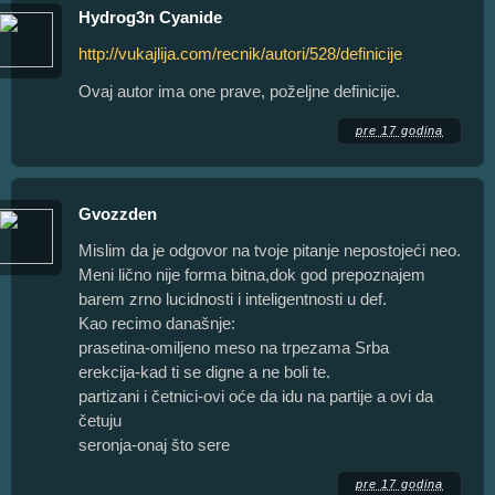
Hydrog3n Cyanide
http://vukajlija.com/recnik/autori/528/definicije
Ovaj autor ima one prave, poželjne definicije.
pre 17 godina
Gvozzden
Mislim da je odgovor na tvoje pitanje nepostojeći neo.
Meni lično nije forma bitna,dok god prepoznajem
barem zrno lucidnosti i inteligentnosti u def.
Kao recimo današnje:
prasetina-omiljeno meso na trpezama Srba
erekcija-kad ti se digne a ne boli te.
partizani i četnici-ovi oće da idu na partije a ovi da
četuju
seronja-onaj što sere
pre 17 godina