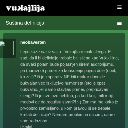
Suština definicija
neobavesten
Lepo kaze naziv sajta - Vukajlija recnik slenga. E
sad, da li bi definicije trebale biti slicne kao Vujaklijine,
da svaki pojam bude pojasnjen sirem auditorijumu,
pa (naravno) primer za koriscenje pojma dole (opet,
ko zeli)? Ili je imperativ NE biti makar donekle
bukvalan vec iskljucivo humorista (sto je opet
bukvalno, jer samo stavljas primer, prepricavas
sleng)? Ili je sve ovo nebitno, pa kud koji, mili moji,
modovi ce da regulisu stvari?! :-) Zanima me kako je
prvobitno zamisljeno, u kom pravcu bi se trebale
kretati definicije? Nemam problem ni sa cim, samo
sam radoznao.
Hvala!