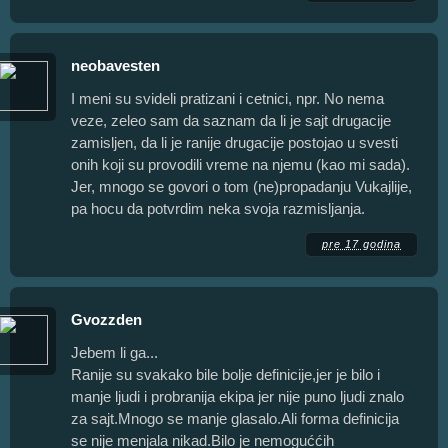
neobavesten
I meni su svideli pratizani i cetnici, npr. No nema
veze, zeleo sam da saznam da li je sajt drugacije
zamisljen, da li je ranije drugacije postojao u svesti
onih koji su provodili vreme na njemu (kao mi sada).
Jer, mnogo se govori o tom (ne)propadanju Vukajlije,
pa hocu da potvrdim neka svoja razmisljanja.
pre 17 godina
Gvozzden
Jebem li ga...
Ranije su svakako bile bolje definicije,jer je bilo i
manje ljudi i probranija ekipa jer nije puno ljudi znalo
za sajt.Mnogo se manje glasalo.Ali forma definicija
se nije menjala nikad.Bilo je nemoguććih