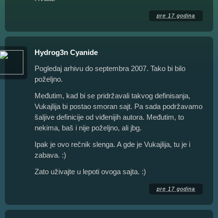
pre 17 godina
Hydrog3n Cyanide
Pogledaj arhivu do septembra 2007. Tako bi bilo
poželjno.
Međutim, kad bi se pridržavali takvog definisanja,
Vukajlija bi postao smoran sajt. Pa sada podržavamo
šaljive definicije od viđenijih autora. Međutim, to
nekima, baš i nije poželjno, ali jbg.
Ipak je ovo rečnik slenga. A gde je Vukajlija, tu je i
zabava. :)
Zato uživajte u lepoti ovoga sajta. :)
pre 17 godina