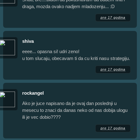
draga, mozda ovako nadjem mladozenju... :D
pre 17 godina
shiva
eeee... opasna si! udri zeno!
u tom slucaju, obecavam ti da cu kriti nasu strategiju.
pre 17 godina
rockangel
Ako je juce napisano da je ovaj dan poslednji u
mesecu to znaci da danas neko od nas dobija ulogu
ili je vec dobio????
pre 17 godina