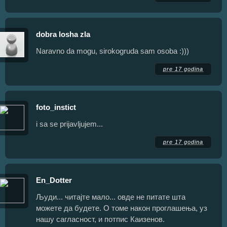
dobra losha zla
Naravno da mogu, sirokogruda sam osoba :)))
pre 17 godina
foto_instict
i sa se prijavljujem...
pre 17 godina
En_Dotter
Људи... читајте мало... овде не питате шта
можете да будете. О томе након проглашења, уз
нашу сагласност, и потпис Каизенов.