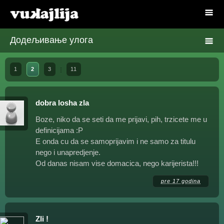
Додељивање улога
1
2
3
11
dobra losha zla
Boze, niko da se seti da me prijavi, pih, trzicete me u
definicijama :P
E onda cu da se samoprijavim i ne samo za titulu
nego i unapredjenje.
Od danas nisam vise domacica, nego karijerista!!!
pre 17 godina
Zli !