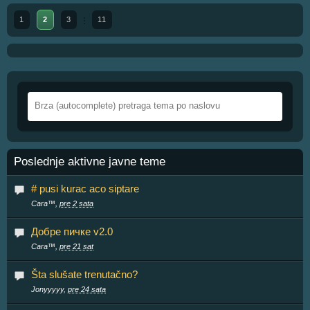
1
2
3
11
Poslednje aktivne javne teme
# pusi kurac aco siptare
Cara™,
pre 2 sata
Добре пичке v2.0
Cara™,
pre 21 sat
Šta slušate trenutačno?
Jonyyyyy,
pre 24 sata