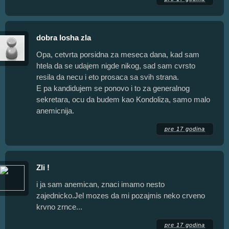
dobra losha zla
Opa, cetvrta porsidna za meseca dana, kad sam
htela da se udajem nigde nikog, sad sam cvrsto
resila da necu i eto prosaca sa svih strana.
E pa kandidujem se ponovo i to za generalnog
sekretara, ocu da budem kao Kondoliza, samo malo
anemicnija.
pre 17 godina
Zli !
i ja sam anemican, znaci imamo nesto
zajednicko.Jel mozes da mi pozajmis neko crveno
krvno zrnce...
pre 17 godina