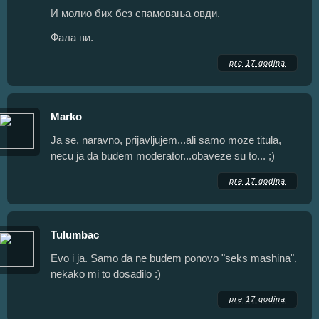
И молио бих без спамовања овди.
Фала ви.
pre 17 godina
Marko
Ja se, naravno, prijavljujem...ali samo moze titula,
necu ja da budem moderator...obaveze su to... ;)
pre 17 godina
Tulumbac
Evo i ja. Samo da ne budem ponovo "seks mashina",
nekako mi to dosadilo :)
pre 17 godina