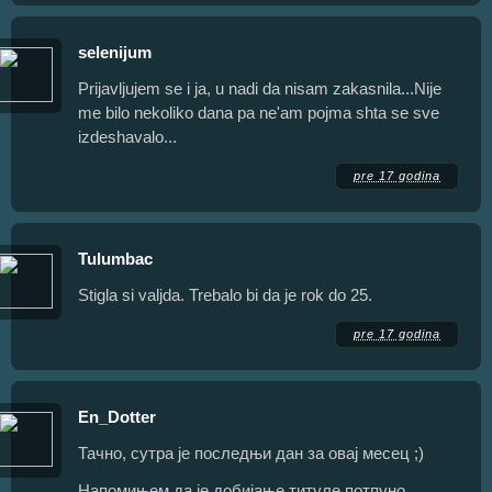
selenijum
Prijavljujem se i ja, u nadi da nisam zakasnila...Nije
me bilo nekoliko dana pa ne'am pojma shta se sve
izdeshavalo...
pre 17 godina
Tulumbac
Stigla si valjda. Trebalo bi da je rok do 25.
pre 17 godina
En_Dotter
Тачно, сутра је последњи дан за овај месец ;)
Напомињем да је добијање титуле потпуно