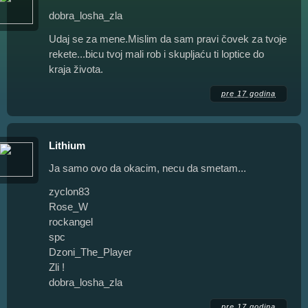
dobra_losha_zla
Udaj se za mene.Mislim da sam pravi čovek za tvoje
rekete...bicu tvoj mali rob i skupljaću ti loptice do
kraja života.
pre 17 godina
Lithium
Ja samo ovo da okacim, necu da smetam...
zyclon83
Rose_W
rockangel
spc
Dzoni_The_Player
Zli !
dobra_losha_zla
pre 17 godina