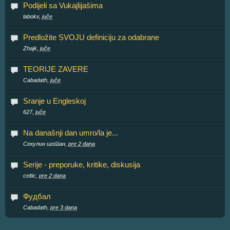
Podijeli sa Vukajlijašima
labokv,
juče
Predložite SVOJU definiciju za odabrane
Zhajk,
juče
TEORIJE ZAVERE
Cabadath,
juče
Sranje u Engleskoj
627,
juče
Na današnji dan umro/la je...
Секулин шотан,
pre 2 dana
Serije - preporuke, kritike, diskusija
celtic,
pre 2 dana
Фудбал
Cabadath,
pre 3 dana