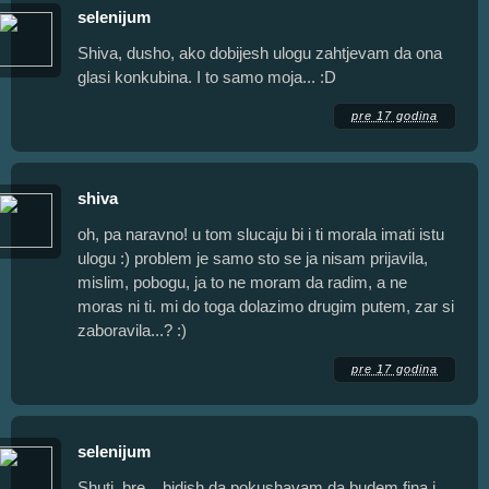
selenijum
Shiva, dusho, ako dobijesh ulogu zahtjevam da ona
glasi konkubina. I to samo moja... :D
pre 17 godina
shiva
oh, pa naravno! u tom slucaju bi i ti morala imati istu
ulogu :) problem je samo sto se ja nisam prijavila,
mislim, pobogu, ja to ne moram da radim, a ne
moras ni ti. mi do toga dolazimo drugim putem, zar si
zaboravila...? :)
pre 17 godina
selenijum
Shuti, bre....bidish da pokushavam da budem fina i