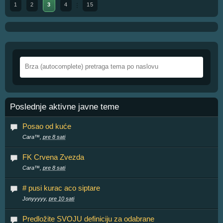
1
2
3
4
15
Poslednje aktivne javne teme
Posao od kuće
Cara™,
pre 8 sati
FK Crvena Zvezda
Cara™,
pre 8 sati
# pusi kurac aco siptare
Jonyyyyy,
pre 10 sati
Predložite SVOJU definiciju za odabrane