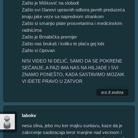
Zašto je Mišković na slobodi
Zašto svi članovi upravnih odbora javnih preduzeća
imaju jake veze sa naprednom strankom
Zašto si smanjio plate prosvetarima i medicinskim
radnicima
Zašto je Brnabićka premijer
Zašto nas brukaš i koliko te plaća gej lobi
Zašto si čipovan
NISI VIDEO NI DELIĆ, SAMO DA SE POKRENE
SEĆANJE, A PAZI IMA NAS NA HILJADE I SVI
ZNAMO PONEŠTO, KADA SASTAVIMO MOZAIK
VI IDETE PRAVO U ZATVOR
pre 8 godina
labokv
nesa slina, jebo mu ker majku suntavu, kaze da je
zakrcenje saobracaja teror manjine nad vecinom i