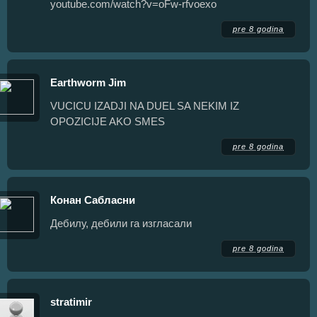
youtube.com/watch?v=oFw-rfvoexo
pre 8 godina
Earthworm Jim
VUCICU IZADJI NA DUEL SA NEKIM IZ
OPOZICIJE AKO SMES
pre 8 godina
Конан Сабласни
Дебилу, дебили га изгласали
pre 8 godina
stratimir