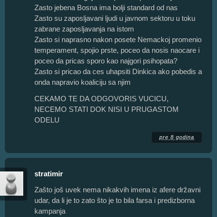
Zasto jebena Bosna ima bolji standard od nas
Zasto su zaposljavani ljudi u javnom sektoru u toku
zabrane zaposljavanja na istom
Zasto si naprasno nakon posete Nemackoj promenio
temperament, spojio prste, poceo da nosis naocare i
poceo da pricas sporo kao najgori psihopata?
Zasto si pricao da ces uhapsiti Dinkica ako pobedis a
onda napravio koaliciju sa njim
CEKAMO TE DA ODGOVORIS VUCICU,
NECEMO STATI DOK NISI U PRUGASTOM
ODELU
pre 8 godina
stratimir
Zašto još uvek nema nikakvih imena iz afere državni
udar, da li je to zato što je to bila farsa i predizborna
kampanja