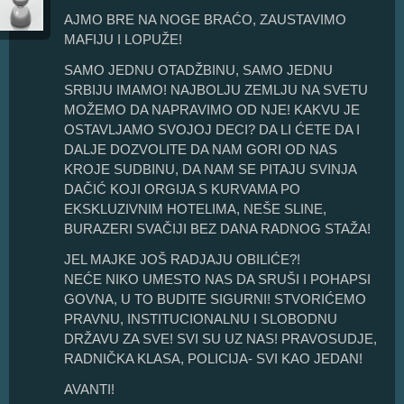
AJMO BRE NA NOGE BRAĆO, ZAUSTAVIMO
MAFIJU I LOPUŽE!
SAMO JEDNU OTADŽBINU, SAMO JEDNU
SRBIJU IMAMO! NAJBOLJU ZEMLJU NA SVETU
MOŽEMO DA NAPRAVIMO OD NJE! KAKVU JE
OSTAVLJAMO SVOJOJ DECI? DA LI ĆETE DA I
DALJE DOZVOLITE DA NAM GORI OD NAS
KROJE SUDBINU, DA NAM SE PITAJU SVINJA
DAČIĆ KOJI ORGIJA S KURVAMA PO
EKSKLUZIVNIM HOTELIMA, NEŠE SLINE,
BURAZERI SVAČIJI BEZ DANA RADNOG STAŽA!
JEL MAJKE JOŠ RADJAJU OBILIĆE?!
NEĆE NIKO UMESTO NAS DA SRUŠI I POHAPSI
GOVNA, U TO BUDITE SIGURNI! STVORIĆEMO
PRAVNU, INSTITUCIONALNU I SLOBODNU
DRŽAVU ZA SVE! SVI SU UZ NAS! PRAVOSUDJE,
RADNIČKA KLASA, POLICIJA- SVI KAO JEDAN!
AVANTI!