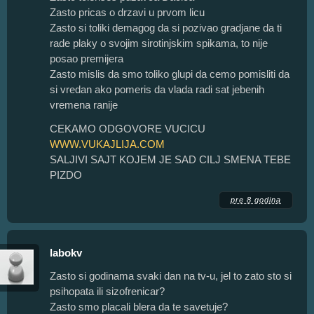
Zasto pricas o drzavi u prvom licu
Zasto si toliki demagog da si pozivao gradjane da ti
rade plaky o svojim sirotinjskim spikama, to nije
posao premijera
Zasto mislis da smo toliko glupi da cemo pomisliti da
si vredan ako pomeris da vlada radi sat jebenih
vremena ranije
CEKAMO ODGOVORE VUCICU
WWW.VUKAJLIJA.COM
SALJIVI SAJT KOJEM JE SAD CILJ SMENA TEBE
PIZDO
pre 8 godina
labokv
Zasto si godinama svaki dan na tv-u, jel to zato sto si
psihopata ili sizofrenicar?
Zasto smo placali blera da te savetuje?