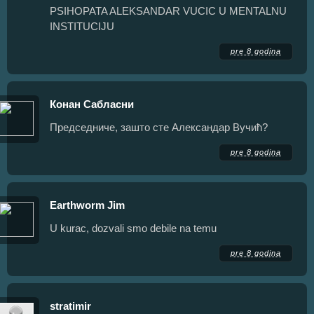
PSIHOPATA ALEKSANDAR VUCIC U MENTALNU
INSTITUCIJU
pre 8 godina
Конан Сабласни
Председниче, зашто сте Александар Вучић?
pre 8 godina
Earthworm Jim
U kurac, dozvali smo debile na temu
pre 8 godina
stratimir