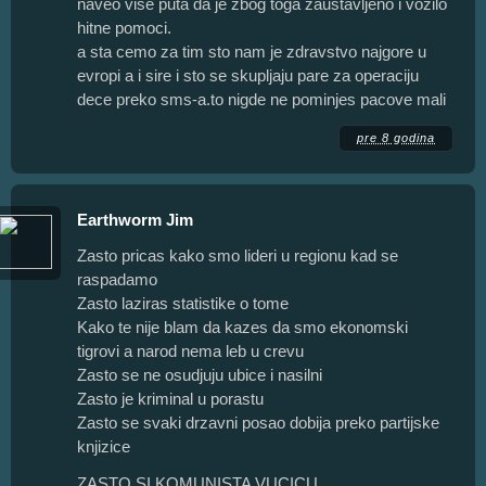
naveo vise puta da je zbog toga zaustavljeno i vozilo
hitne pomoci.
a sta cemo za tim sto nam je zdravstvo najgore u
evropi a i sire i sto se skupljaju pare za operaciju
dece preko sms-a.to nigde ne pominjes pacove mali
pre 8 godina
Earthworm Jim
Zasto pricas kako smo lideri u regionu kad se
raspadamo
Zasto laziras statistike o tome
Kako te nije blam da kazes da smo ekonomski
tigrovi a narod nema leb u crevu
Zasto se ne osudjuju ubice i nasilni
Zasto je kriminal u porastu
Zasto se svaki drzavni posao dobija preko partijske
knjizice
ZASTO SI KOMUNISTA VUCICU