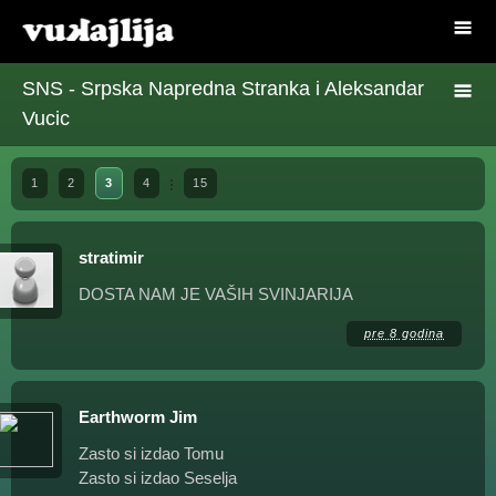
SNS - Srpska Napredna Stranka i Aleksandar
Vucic
1
2
3
4
15
stratimir
DOSTA NAM JE VAŠIH SVINJARIJA
pre 8 godina
Earthworm Jim
Zasto si izdao Tomu
Zasto si izdao Seselja