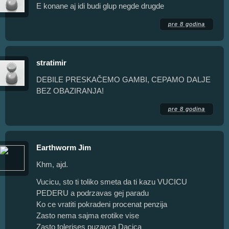
E konane aj idi budi glup negde drugde
pre 8 godina
stratimir
DEBILE PRESKAČEMO GAMBI, CEPAMO DALJE
BEZ OBAZIRANJA!
pre 8 godina
Earthworm Jim
Khm, ajd.
Vucicu, sto ti toliko smeta da ti kazu VUCICU
PEDERU a podrzavas gej paradu
Ko ce vratiti pokradeni procenat penzija
Zasto nema sajma erotike vise
Zasto tolerises puzavca Dacica