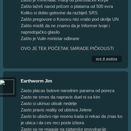
Zašto lažeš narod pričom o platama od 500 evra
Koliko si dobio gotovine da razbiješ SRS
Zašto pregovore o Kosovu nisi vratio pod okrilje UN
Zašto misliš da ne znamo da je Informer tvoje i
naprednjačko glasilo
Zašto je Vulin ministar odbrane
OVO JE TEK POČETAK SMRADE PIČKOUSTI
pre 8 godina
Earthworm Jim
Zasto placas botove narodnim parama od poreza
Zasto ne smes da napravis duel ni sa kim
Zasto si ukinuo utisak nedelje
Zasto pravis reality od ubistva Jelene
Zasto to ubistvo nije reseno kada si rekao da znas ko
je ubica i da ces reci posle izbora
Zasto se ne reaguje na siptarske provokacije