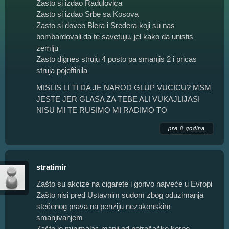
Zasto si izdao Radulovica
Zasto si izdao Srbe sa Kosova
Zasto si doveo Blera i Sredera koji su nas
bombardovali da te savetuju, jel kako da unistis
zemlju
Zasto dignes struju 4 posto pa smanjis 2 i pricas
struja pojeftinila
MISLIS LI TI DA JE NAROD GLUP VUCICU? MSM
JESTE JER GLASA ZA TEBE ALI VUKAJLIJASI
NISU MI TE RUSIMO MI RADIMO TO
pre 8 godina
stratimir
Zašto su akcize na cigarete i gorivo najveće u Evropi
Zašto nisi pred Ustavnim sudom zbog oduzimanja
stečenog prava na penziju nezakonskim
smanjivanjem
Zašto je minimalac manji od potrošačke korpe