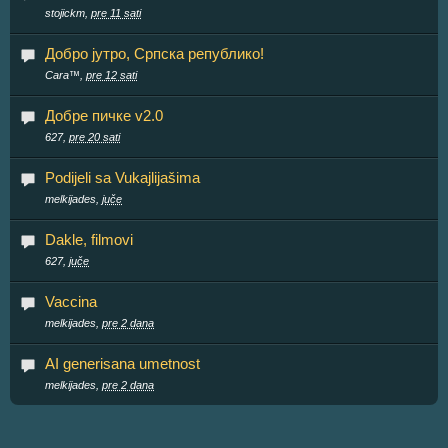
stojickm,
pre 11 sati
Добро јутро, Српска републико!
Cara™,
pre 12 sati
Добре пичке v2.0
627,
pre 20 sati
Podijeli sa Vukajlijašima
melkijades,
juče
Dakle, filmovi
627,
juče
Vaccina
melkijades,
pre 2 dana
AI generisana umetnost
melkijades,
pre 2 dana