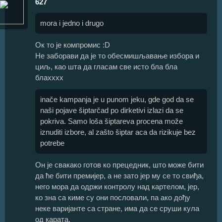
627
mora i jedno i drugo
Ок то је компромис :D
Не заборави да је то обесмишљавање избора и
циљ, као шта да гласам све исто бла бла
блахххх
inače kampanja je u punom jeku, gde god da se
naši pojave šiptarčad po dirketivi izlazi da se
pokriva. Samo loša šiptareva procena može
iznuditi izbore, al zašto šiptar aca da rizikuje bez
potrebe
Он је свакако готов ко прецедник, што може бити
да ће бити премијер, а не зато јер му се то свиђа,
него мора да одржи контролу над картелом, јер,
ко зна са киме су они пословали, па ако дођу
неке варијанте са стране, има да се сруши кула
од карата.