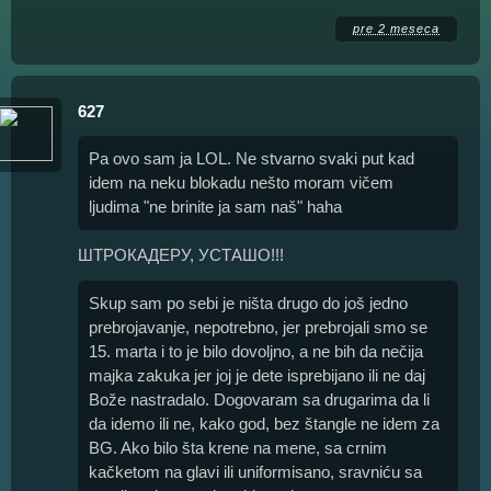
pre 2 meseca
627
Pa ovo sam ja LOL. Ne stvarno svaki put kad
idem na neku blokadu nešto moram vičem
ljudima "ne brinite ja sam naš" haha
ШТРОКАДЕРУ, УСТАШО!!!
Skup sam po sebi je ništa drugo do još jedno
prebrojavanje, nepotrebno, jer prebrojali smo se
15. marta i to je bilo dovoljno, a ne bih da nečija
majka zakuka jer joj je dete isprebijano ili ne daj
Bože nastradalo. Dogovaram sa drugarima da li
da idemo ili ne, kako god, bez štangle ne idem za
BG. Ako bilo šta krene na mene, sa crnim
kačketom na glavi ili uniformisano, sravniću sa