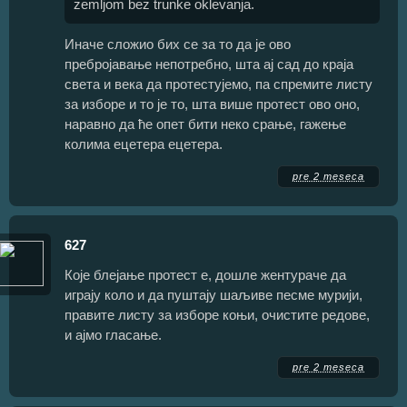
zemljom bez trunke oklevanja.
Иначе сложио бих се за то да је ово
пребројавање непотребно, шта ај сад до краја
света и века да протестујемо, па спремите листу
за изборе и то је то, шта више протест ово оно,
наравно да ће опет бити неко срање, гажење
колима ецетера ецетера.
pre 2 meseca
627
Које блејање протест е, дошле жентураче да
играју коло и да пуштају шаљиве песме мурији,
правите листу за изборе коњи, очистите редове,
и ајмо гласање.
pre 2 meseca