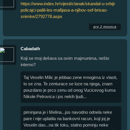
https://www.index.hr/vijesti/clanak/skandal-u-srbiji-
policajci-palili-les-mafijasa-a-njihov-sef-brisao-
snimke/2792778.aspx
pre 2 meseca
Cabadath
Koji se moj dešava sa ovim majmunima, nešto
interno?
Taj Veselin Milic je jebbao zene mnogima iz vlasti,
to se zna. Te zenturace se loze na njega, znam
pouzdano je prco zenu od onog Vucicevog kuma
Nikole Petrovica i jos nekih ljudi...
piminjana je i Melina...jos navodno odnela neke
pare i nije uplatila na bankovni racun, koji joj je
Veselin dao...na tik toku, stalno pominju neke