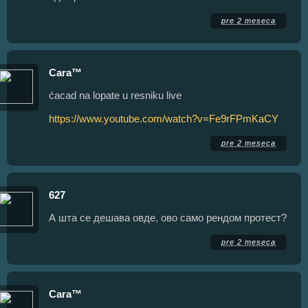
pre 2 meseca
Cara™
ćacad na lopate u resniku live
https://www.youtube.com/watch?v=Fe9rFPmKaCY
pre 2 meseca
627
А шта се дешава овде, ово само рендом протест?
pre 2 meseca
Cara™