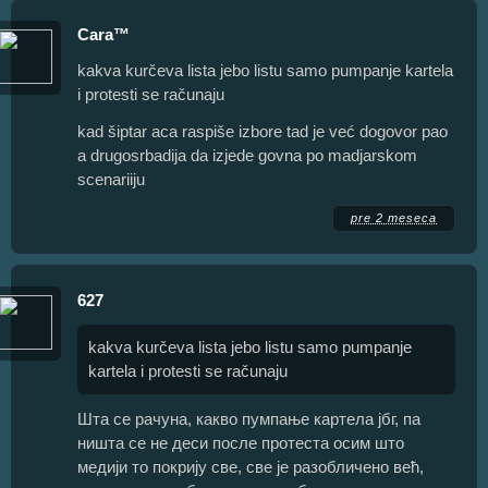
Cara™
kakva kurčeva lista jebo listu samo pumpanje kartela
i protesti se računaju
kad šiptar aca raspiše izbore tad je već dogovor pao
a drugosrbadija da izjede govna po madjarskom
scenariiju
pre 2 meseca
627
kakva kurčeva lista jebo listu samo pumpanje
kartela i protesti se računaju
Шта се рачуна, какво пумпање картела јбг, па
ништа се не деси после протеста осим што
медији то покрију све, све је разобличено већ,