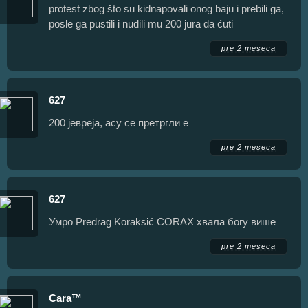
protest zbog što su kidnapovali onog baju i prebili ga,
posle ga pustili i nudili mu 200 jura da ćuti
pre 2 meseca
627
200 јевреја, асу се претргли е
pre 2 meseca
627
Умро Predrag Koraksić CORAX хвала богу више
pre 2 meseca
Cara™