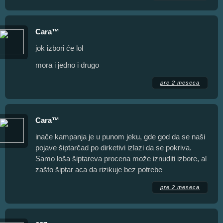
Cara™
jok izbori će lol
mora i jedno i drugo
pre 2 meseca
Cara™
inače kampanja je u punom jeku, gde god da se naši
pojave šiptarčad po dirketivi izlazi da se pokriva.
Samo loša šiptareva procena može iznuditi izbore, al
zašto šiptar aca da rizikuje bez potrebe
pre 2 meseca