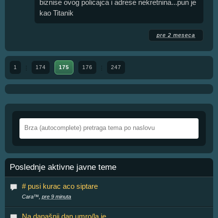
biznise ovog policajca i adrese nekretnina...pun je
kao Titanik
pre 2 meseca
1
174
175
176
247
Poslednje aktivne javne teme
# pusi kurac aco siptare
Cara™,
pre 9 minuta
Na današnji dan umro/la je...