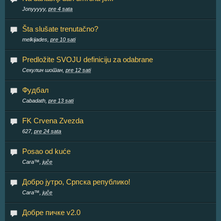
Jonyyyyy,
pre 4 sata
Šta slušate trenutačno?
melkijades,
pre 10 sati
Predložite SVOJU definiciju za odabrane
Секулин шотан,
pre 12 sati
Фудбал
Cabadath,
pre 13 sati
FK Crvena Zvezda
627,
pre 24 sata
Posao od kuće
Cara™,
juče
Добро јутро, Српска републико!
Cara™,
juče
Добре пичке v2.0