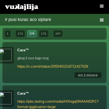
# pusi kurac aco siptare
1
174
175
176
247
Cara™
gleaj ti ovo bajo moj
https://x.com/i/status/2055401518711427528
pre 2 meseca
Cara™
https://pbs.twimg.com/media/HIXegq0W4AA82R1?
format=jpg&name=large