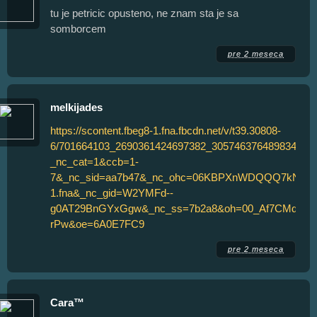
tu je petricic opusteno, ne znam sta je sa
somborcem
pre 2 meseca
melkijades
https://scontent.fbeg8-1.fna.fbcdn.net/v/t39.30808-
6/701664103_2690361424697382_3057463764898343377
_nc_cat=1&ccb=1-
7&_nc_sid=aa7b47&_nc_ohc=06KBPXnWDQQQ7kNvwGq
1.fna&_nc_gid=W2YMFd--
g0AT29BnGYxGgw&_nc_ss=7b2a8&oh=00_Af7CMdvXK
rPw&oe=6A0E7FC9
pre 2 meseca
Cara™