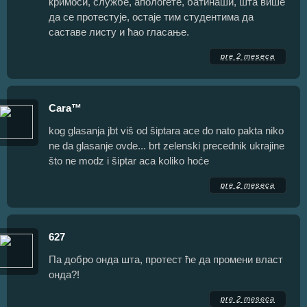
кримоси, службе, апологете, батинаши, шта више
да се протестује, остаје тим студентима да
саставе листу и ћао гласање.
pre 2 meseca
Cara™
kog glasanja jbt viš od šiptara ace do nato pakta niko
ne da glasanje ovde... brt zelenski precednik ukrajine
što ne modz i šiptar aca koliko hoće
pre 2 meseca
627
Па добро онда шта, протест ће да промени власт
онда?!
pre 2 meseca