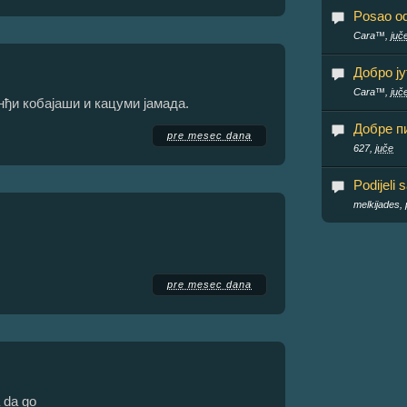
Posao o
Cara™,
juč
Добро ју
Cara™,
juč
инђи кобајаши и кацуми јамада.
Добре пи
pre mesec dana
627,
juče
Podijeli 
melkijades,
pre mesec dana
a da go