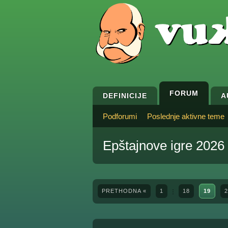
FORUM
DEFINICIJE
A
Podforumi
Poslednje aktivne teme
Epštajnove igre 2026
PRETHODNA «
1
18
19
2