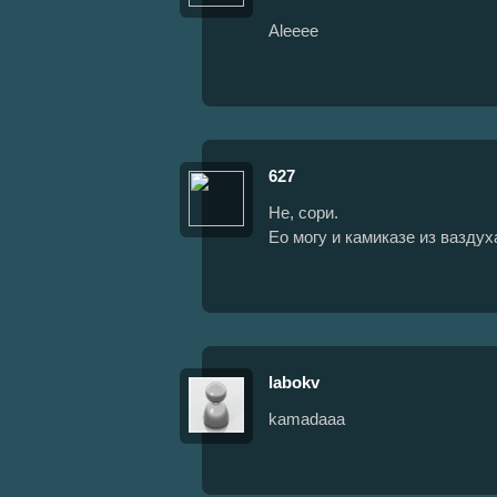
Aleeee
627
Не, сори.
Ео могу и камиказе из ваздух
labokv
kamadaaa