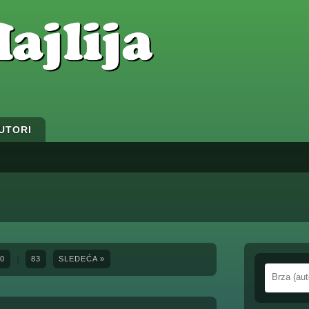
UTORI
0
83
SLEDEĆA »