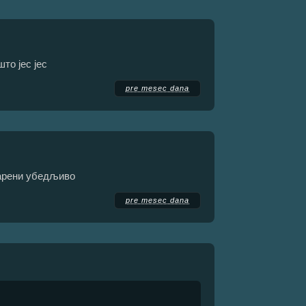
то јес јес
pre mesec dana
 арени убедљиво
pre mesec dana