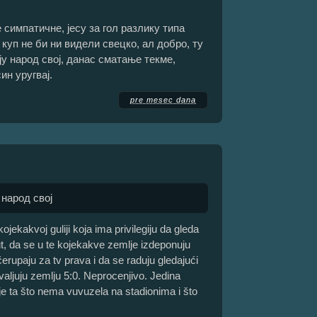
 симпатичне, јесу за гол разлику типа
куп не би ни видели свецко, ал добро, ту
ју народ свој, данас сматање текме,
ин уругвај.
pre mesec dana
 народ своj
ojekakvoj guliji koja ima privilegiju da gleda
 put, da se u te kojekakve zemlje izdeponuju
erupaju za tv prava i da se raduju gledajući
aljuju zemlju 5:0. Neprocenjivo. Jedina
 ta što nema vuvuzela na stadionima i što