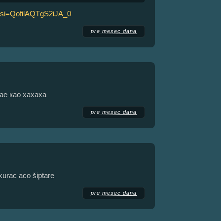
?si=QofilAQTgS2iJA_0
pre mesec dana
ае као хахаха
pre mesec dana
kurac aco šiptare
pre mesec dana