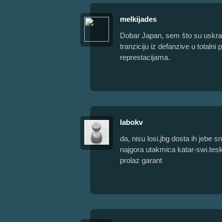
melkijades
Dobar Japan, sem što su uskraće
tranziciju iz defanzive u totaln
represtacijama.
labokv
da, nisu losi.jbg dosta ih jebe 
najgora utakmica katar-swi.tes
prolaz garant