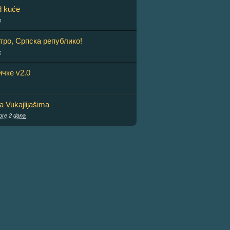
d kuće
e
тро, Српска републико!
e
чке v2.0
sa Vukajlijašima
pre 2 dana