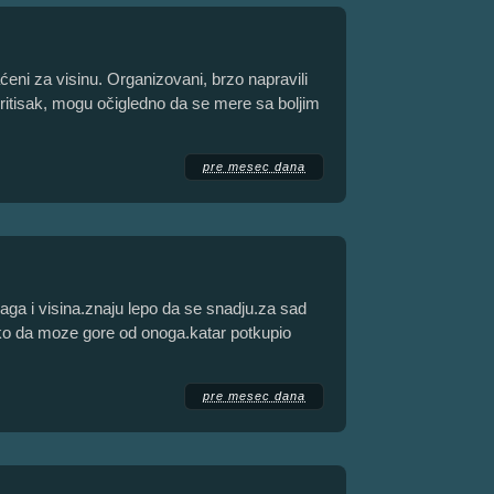
ni za visinu. Organizovani, brzo napravili
i pritisak, mogu očigledno da se mere sa boljim
pre mesec dana
snaga i visina.znaju lepo da se snadju.za sad
ko da moze gore od onoga.katar potkupio
pre mesec dana