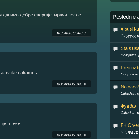
м данима добре енергије, мрачи после
Poslednje 
# pusi ku
pre mesec dana
Jonyyyyy,
p
Šta sluš
melkijades,
Predloži
a šunsuke nakamura
Секулин ш
pre mesec dana
Na današn
Cabadath,
p
Фудбал
Cabadath,
p
anje mreže
FK Crve
627,
pre 19 
pre mesec dana