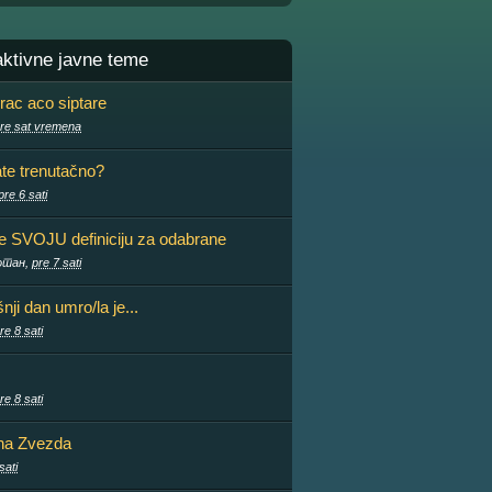
aktivne javne teme
rac aco siptare
re sat vremena
ate trenutačno?
pre 6 sati
te SVOJU definiciju za odabrane
отан,
pre 7 sati
ji dan umro/la je...
re 8 sati
re 8 sati
na Zvezda
sati