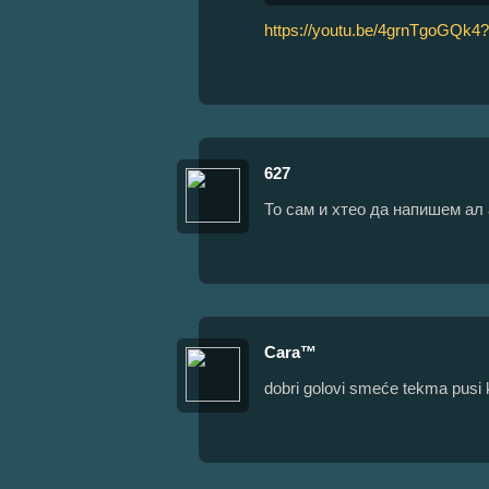
https://youtu.be/4grnTgoGQk4
627
То сам и хтео да напишем ал 
Cara™
dobri golovi smeće tekma pusi 