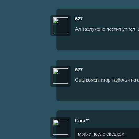
627
Ал заслужено постигнут гол, ш
627
Овај коментатор најбољи на
Cara™
мрачи после свецком