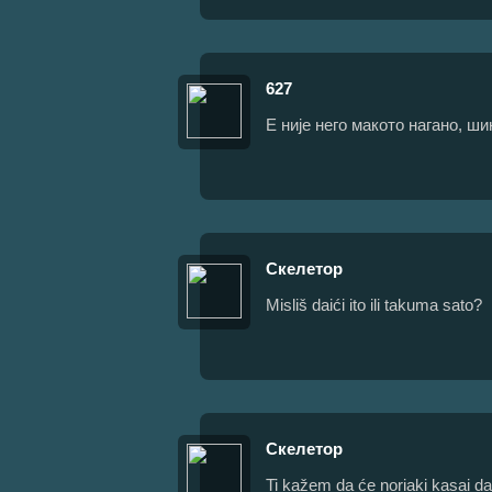
627
Е није него макото нагано, ш
Скелетор
Misliš daići ito ili takuma sato?
Скелетор
Ti kažem da će noriaki kasai d