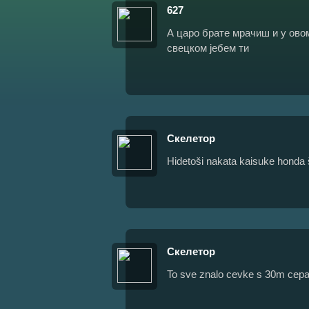
627
А царо брате мрачиш и у ово
свецком јебем ти
Скелетор
Hidetoši nakata kaisuke hond
Скелетор
To sve znalo cevke s 30m cep