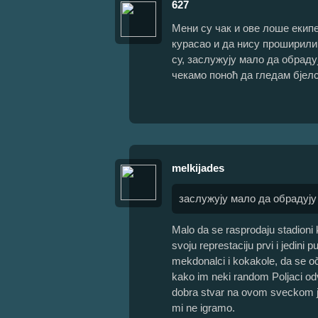
627
Мени су чак и ове лоше екипе
курасао и да нису проширили 
су, заслужују мало да обраду
чекамо поноћ да гледам бјелс
melkijades
заслужују мало да обрадују
Malo da se rasprodaju stadioni k
svoju represtaciju prvi i jedini
mekdonalci i kokakole, da se oč
kako im neki random Poljaci odv
dobra stvar na ovom sveckom je
mi ne igramo.