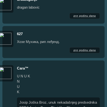
dragan labovic
pre godinu dana
627
Хозе Мухика, рип леђенд.
pre godinu dana
Cara™
U N U K
N
U
K
Josip Joška Broz, unuk nekadašnjeg predsednika