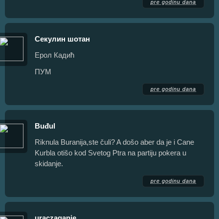
pre godinu dana
Секулин шотан
Ерол Кадић
ПУМ
pre godinu dana
Buđul
Riknula Buranija,ste čuli? A došo aber da je i Cane
Kurbla otišo kod Svetog Ptra na partiju pokera u
skidanje.
pre godinu dana
uraczaganje