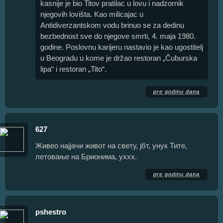
kasnije je bio Titov pratilac u lovu i nadzornik
njegovih lovišta. Kao milicajac u
Antidiverzantskom vodu brinuo se za dedinu
bezbednost sve do njegove smrti, 4. maja 1980.
godine. Poslovnu karijeru nastavio je kao ugostitelj
u Beogradu u kome je držao restoran „Čuburska
lipa“ i restoran „Tito“.
pre godinu dana
627
Живео најјачи живот на свету, јбт, унук Тите,
летовање на Брионима, уххх.
pre godinu dana
pshestro