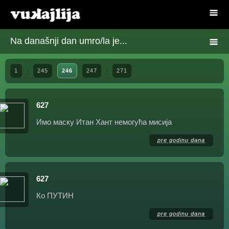
Na današnji dan umro/la je...
1
245
246
247
271
627
Имо маску Итан Хант немогућа мисија
pre godinu dana
627
Ко ПУТИН
pre godinu dana