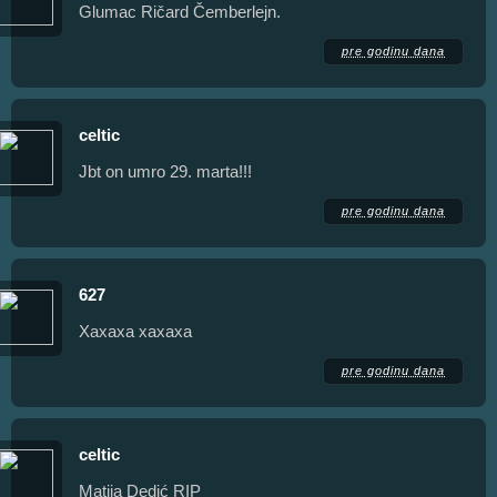
Glumac Ričard Čemberlejn.
pre godinu dana
celtic
Jbt on umro 29. marta!!!
pre godinu dana
627
Хахаха хахаха
pre godinu dana
celtic
Matija Dedić RIP