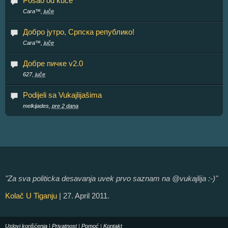
Posao od kuće
Cara™,
juče
Добро јутро, Српска републико!
Cara™,
juče
Добре пичке v2.0
627,
juče
Podijeli sa Vukajlijašima
melkijades,
pre 2 dana
"Za sva politicka desavanja uvek prvo saznam na @vukajlija :-)"
Kolač U Tiganju
| 27. April 2011.
Uslovi korišćenja
|
Privatnost
|
Pomoć
|
Kontakt