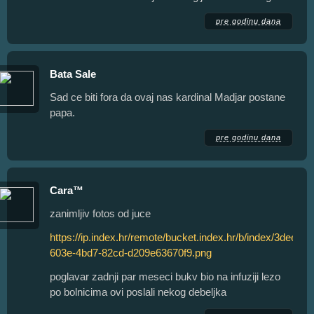
pre godinu dana
Bata Sale
Sad ce biti fora da ovaj nas kardinal Madjar postane
papa.
pre godinu dana
Cara™
zanimljiv fotos od juce
https://ip.index.hr/remote/bucket.index.hr/b/index/3dee43e
603e-4bd7-82cd-d209e63670f9.png
poglavar zadnji par meseci bukv bio na infuziji lezo
po bolnicima ovi poslali nekog debeljka