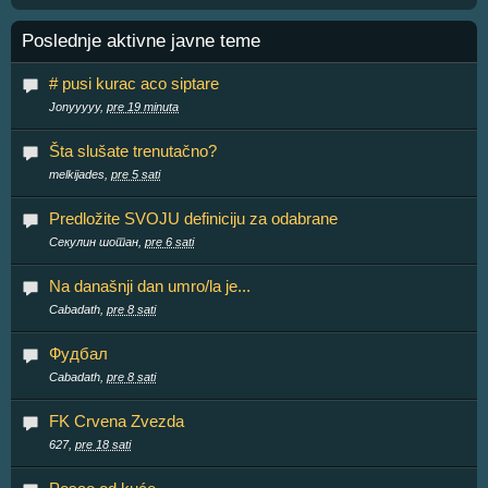
Poslednje aktivne javne teme
# pusi kurac aco siptare
Jonyyyyy,
pre 19 minuta
Šta slušate trenutačno?
melkijades,
pre 5 sati
Predložite SVOJU definiciju za odabrane
Секулин шотан,
pre 6 sati
Na današnji dan umro/la je...
Cabadath,
pre 8 sati
Фудбал
Cabadath,
pre 8 sati
FK Crvena Zvezda
627,
pre 18 sati