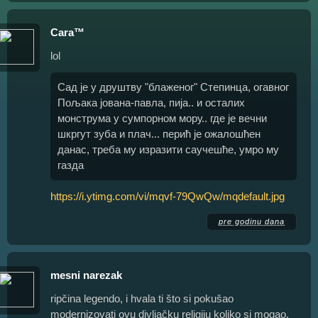
Cara™
lol
Сад је у друштву "блаженог" Степинца, огавног
Пољака јована-павла, пија.. и осталих
монструма у сумпорном мору.. где је вечни
шкргут зуба и плач... перић је ожалошћен
данас, треба му изразити саучешће, умро му
газда
https://i.ytimg.com/vi/mqvf-79QwQw/mqdefault.jpg
pre godinu dana
mesni narezak
ripčina legendo, i hvala ti što si pokušao
modernizovati ovu divljačku religiju koliko si mogao.