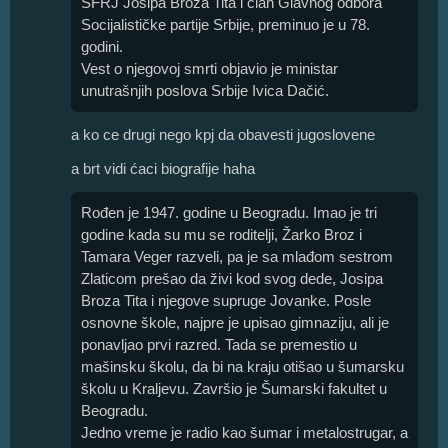
SFRJ Josipa Broza Tita i član Glavnog odbora
Socijalističke partije Srbije, preminuo je u 78.
godini.
Vest o njegovoj smrti objavio je ministar
unutrašnjih poslova Srbije Ivica Dačić.
a ko ce drugi nego kpj da obavesti jugoslovene
a brt vidi ćaci biografije haha
Rođen je 1947. godine u Beogradu. Imao je tri
godine kada su mu se roditelji, Žarko Broz i
Tamara Veger razveli, pa je sa mlađom sestrom
Zlaticom prešao da živi kod svog dede, Josipa
Broza Tita i njegove supruge Jovanke. Posle
osnovne škole, najpre je upisao gimnaziju, ali je
ponavljao prvi razred. Tada se premestio u
mašinsku školu, da bi na kraju otišao u šumarsku
školu u Kraljevu. Završio je Šumarski fakultet u
Beogradu.
Jedno vreme je radio kao šumar i metalostrugar, a