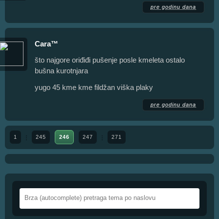
pre godinu dana
Cara™
što najgore oriđiđi pušenje posle kmeleta ostalo
bušna kurotnjara
yugo 45 kme kme fildžan viška plaky
pre godinu dana
1
245
246
247
271