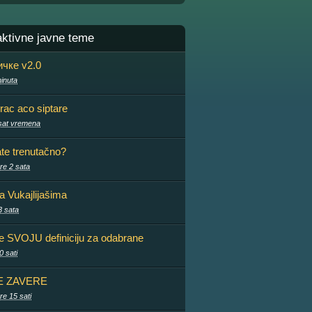
aktivne javne teme
чке v2.0
inuta
rac aco siptare
sat vremena
ate trenutačno?
re 2 sata
sa Vukajlijašima
3 sata
te SVOJU definiciju za odabrane
0 sati
E ZAVERE
re 15 sati