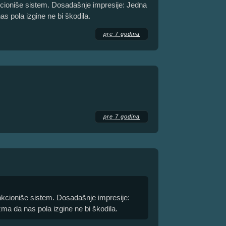
cioniše sistem. Dosadašnje impresije: Jedna
as pola izgine ne bi škodila.
pre 7 godina
pre 7 godina
nkcioniše sistem. Dosadašnje impresije:
zma da nas pola izgine ne bi škodila.