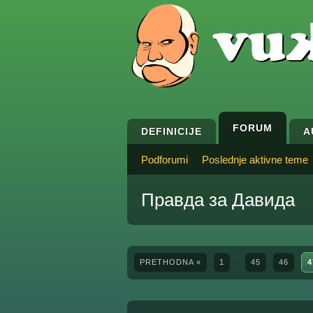
FORUM
DEFINICIJE
A
Podforumi
Poslednje aktivne teme
Правда за Давида
PRETHODNA «
1
45
46
4