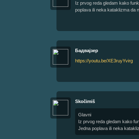
Iz prvog reda gledam kako funk
poplava ili neka kataklizma da n
Бадвајзер
https://youtu.be/XE3ruyYvirg
Skočimiš
Glavni
Iz prvog reda gledam kako fu
Jedna poplava ili neka katakli