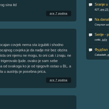
Sranje u
og sina itd
627,
pre 23 
pre 7 godina
Na današn
Секулин ш
Serije - 
celtic,
juče
 ocajan covjek nema sta izgubiti i shodno
Фудбал
 ocajnog covjeka je da nadje mir bez obzira
sta oni njemu ne mogu, to oni cak i znaju. ne
Cabadath,
p
o trigerovalo ljude. ovako je sam sebe
a od svakoga ko je od njegovih ostao u BL. a
a u austriju je posebna prica.
pre 7 godina