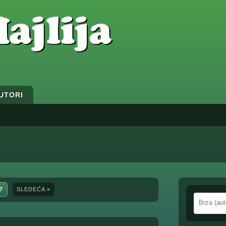
UTORI
7
SLEDEĆA »