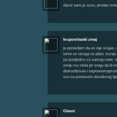
davor pare je uzeo, prodao mrtv
krupovrbaski zmaj
ja ponavljam da on nije ocajan.
tome se nicega ne plasi. teznja
po posljedice za samog sebe. ni
smiju mu nista jer znaju da bi t
diskreditovao i napraviomajmun
ovo sa prenosom davidovog tijel
Glavni