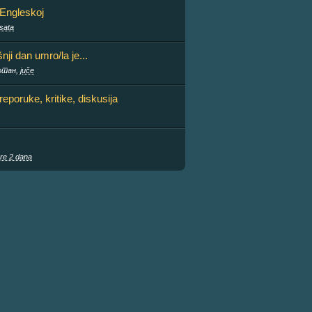
 Engleskoj
sata
ji dan umro/la je...
отан,
juče
preporuke, kritike, diskusija
re 2 dana