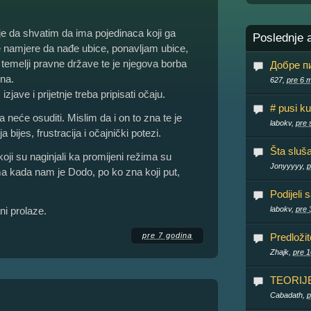
 je da shvatim da ima pojedinaca koji ga
Poslednje 
e namjere da nađe ubice, ponavljam ubice,
temelji pravne države te je njegova borba
Добре пи
ena.
627,
pre 6 m
jave i prijetnje treba pripisati očaju.
# pusi ku
neće osuditi. Mislim da i on to zna te je
labokv,
pre 
bijes, frustracija i očajnički potezi.
Šta sluš
koji su naginjali ka promijeni režima su
Jonyyyyy,
p
a kada nam je Dodo, po ko zna koji put,
Podijeli 
ni prolaze.
labokv,
pre 
pre 7 godina
Predloži
Zhajk,
pre 1
TEORIJ
Cabadath,
p