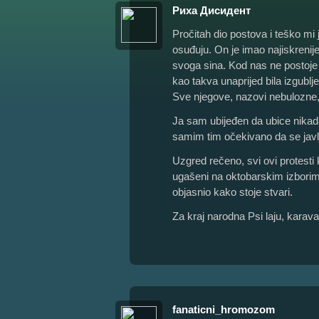
Риха Дисидент
Pročitah dio postova i teško mi
osuđuju. On je imao najiskrenij
svoga sina. Kod nas ne postoje 
kao takva unaprijed bila izgublj
Sve njegove, nazovi nebulozne, iz
Ja sam ubijeđen da ubice nikada 
samim tim očekivano da se javlja 
Uzgred rečeno, svi ovi protesti 
ugašeni na oktobarskim izborim
objasnio kako stoje stvari.
Za kraj narodna Psi laju, karava
fanaticni_hromozom