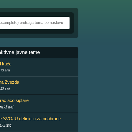
aktivne javne teme
d kuće
 13 sati
na Zvezda
 13 sati
rac aco siptare
re 15 sati
te SVOJU definiciju za odabrane
e 17 sati