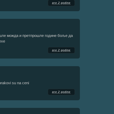
pre 2 godine
ошле можда и претпрошле године боље да
ехе
pre 2 godine
rakovi su na ceni
pre 2 godine