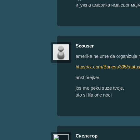
и јужна америка има свог ма
Scouser
amerika ne ume da organizuje nis
https://x.com/Boness305/stat
ankl brejker
jos me peku suze tvoje,
sto si lila one noci
Скелетор