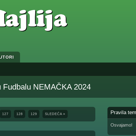
UTORI
 u Fudbalu NEMAČKA 2024
Pravila te
127
128
129
SLEDEĆA »
Osvajamo!