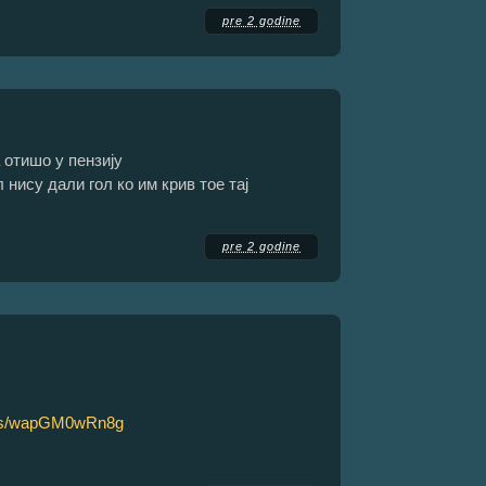
pre 2 godine
а отишо у пензију
 нису дали гол ко им крив тое тај
pre 2 godine
rts/wapGM0wRn8g