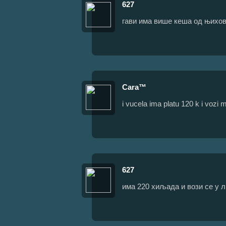
627
гави има више кеша од њихо
Cara™
i vucela ima platu 120 k i vozi
627
има 220 хиљада и вози се у 