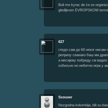
Boli me kyrac de će se organ
gledljivom EVROPSKOM termi
627
гледо сам до 60 неког нисам 
репризу свакако баш ми драг
а месијеву побреду см видео 
озбиљно но небитно игра у а
Scouser
Nezgodna kolumbija, bili su bas