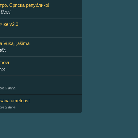
тро, Српска републико!
 17 sati
чке v2.0
sa Vukajlijašima
juče
lmovi
dana
pre 2 dana
isana umetnost
pre 2 dana