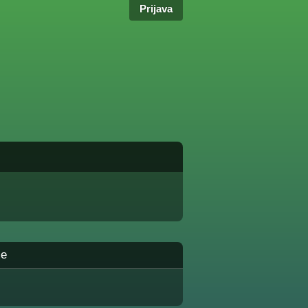
Prijava
me