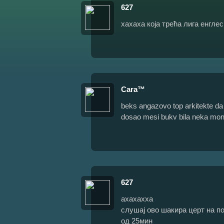
627
хахаха која трећа лига енглес
Cara™
beks angazovo top arkitekte da 
dosao mesi bukv bila neka monti
627
ахахахха
слушај ово шакира церт на п
од 25мин