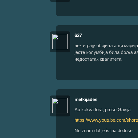
627
нек играју обојица а ди мариј
јесте колумбија била боља ал
недостатак квалитета
melkijades
Au kakva fora, prose Gavija
https://www.youtube.com/sho
Ne znam dal je istina doduše