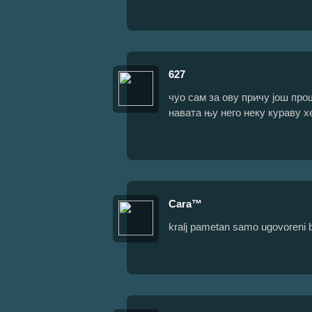
627
чуо сам за ову причу још пр
навата њу него неку кураву х
Cara™
kralj pametan samo ugovoreni b