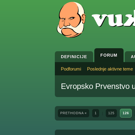
FORUM
DEFINICIJE
A
Podforumi
Poslednje aktivne teme
Evropsko Prvenstvo
PRETHODNA «
1
125
126