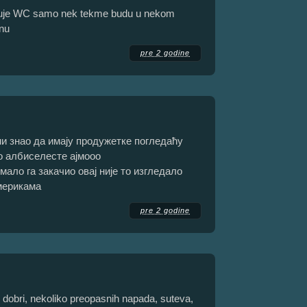
izuje WC samo nek tekme budu u nekom
nu
pre 2 godine
ни знао да имају продужетке погледаћу
о албиселесте ајмооо
мало га закачио овај није то изгледало
мерикама
pre 2 godine
 dobri, nekoliko preopasnih napada, suteva,