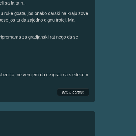
i sa la ta ru.
 u ruke goata, jos onako carski na kraju zove
bese jos tu da zajedno dignu trofej. Ma
ripremama za gradjanski rat nego da se
ubenica, ne verujem da ce igrati na sledecem
pre 2 godine