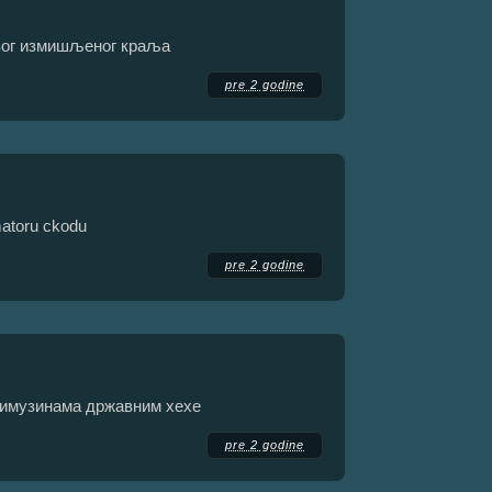
вог измишљеног краља
pre 2 godine
 matoru ckodu
pre 2 godine
лимузинама државним хехе
pre 2 godine