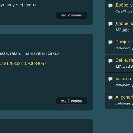
јмунчину чеферина
Добро ју
Cara™,
pre
pre 2 godine
Добре пи
627,
juče
Podijeli 
melkijades,
ta, retardi, napravili su cirkus
Dakle, fi
us/1812683211090084057
627,
pre 2 
Vaccina
melkijades,
AI gener
pre 2 godine
melkijades,