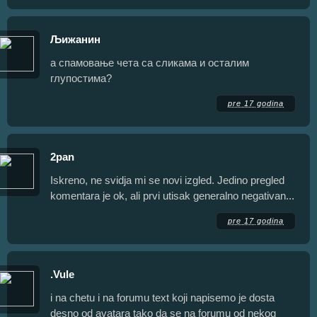
Љижанин
а спамовање чета са сликама и осталим
глупостима?
pre 17 godina
2pan
Iskreno, ne svidja mi se novi izgled. Jedino pregled
komentara je ok, ali prvi utisak generalno negativan...
pre 17 godina
.Vule
i na chetu i na forumu text koji napisemo je dosta
desno od avatara tako da se na forumu od nekog