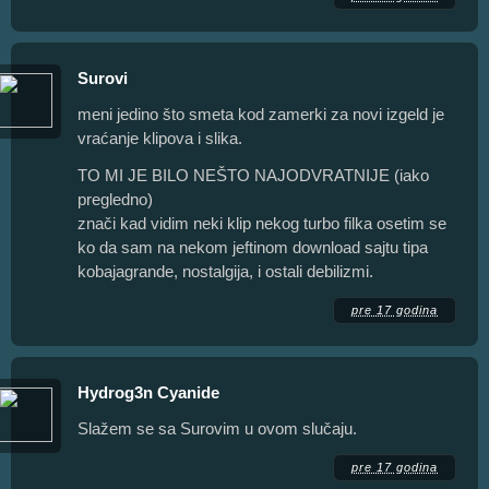
Surovi
meni jedino što smeta kod zamerki za novi izgeld je
vraćanje klipova i slika.
TO MI JE BILO NEŠTO NAJODVRATNIJE (iako
pregledno)
znači kad vidim neki klip nekog turbo filka osetim se
ko da sam na nekom jeftinom download sajtu tipa
kobajagrande, nostalgija, i ostali debilizmi.
pre 17 godina
Hydrog3n Cyanide
Slažem se sa Surovim u ovom slučaju.
pre 17 godina