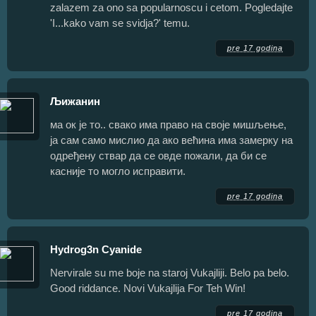
zalazem za ono sa popularnoscu i cetom. Pogledajte
'I...kako vam se svidja?' temu.
pre 17 godina
Љижанин
ма ок је то.. свако има право на своје мишљење,
ја сам само мислио да ако већина има замерку на
одређену ствар да се овде пожали, да би се
касније то могло исправити.
pre 17 godina
Hydrog3n Cyanide
Nervirale su me boje na staroj Vukajliji. Belo pa belo.
Good riddance. Novi Vukajlija For Teh Win!
pre 17 godina