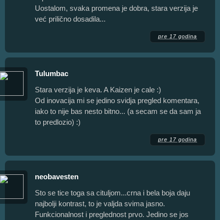
Uostalom, svaka promena je dobra, stara verzija je
već prilično dosadila...
pre 17 godina
Tulumbac
Stara verzija je keva. A Kaizen je cale :)
Od inovacija mi se jedino svidja pregled komentara,
iako to nije bas nesto bitno... (a secam se da sam ja
to predlozio) :)
pre 17 godina
neobavesten
Sto se tice toga sa cituljom...crna i bela boja daju
najbolji kontrast, to je valjda svima jasno.
Funkcionalnost i preglednost prvo. Jedino se jos