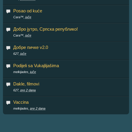
Posao od kuće
Cara™,
juče
Добро јутро, Српска републико!
Cara™,
juče
Добре пичке v2.0
627,
juče
Podijeli sa Vukajlijašima
melkijades,
juče
Dakle, filmovi
627,
pre 2 dana
Vaccina
melkijades,
pre 2 dana