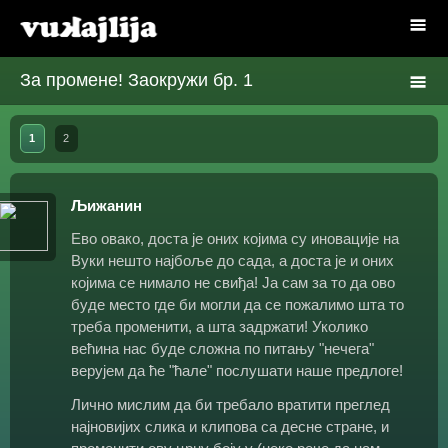
За промене! Заокружи бр. 1
1
2
Љижанин
Ево овако, доста је оних којима су иновације на
Вуки нешто најбоље до сада, а доста је и оних
којима се нимало не свиђа! Ја сам за то да ово
буде место где би могли да се пожалимо шта то
треба променити, а шта задржати! Уколико
већина нас буде сложна по питању "нечега"
верујем да ће "ћале" послушати наше предлоге!
Лично мислим да би требало вратити преглед
најновијих слика и клипова са десне стране, и