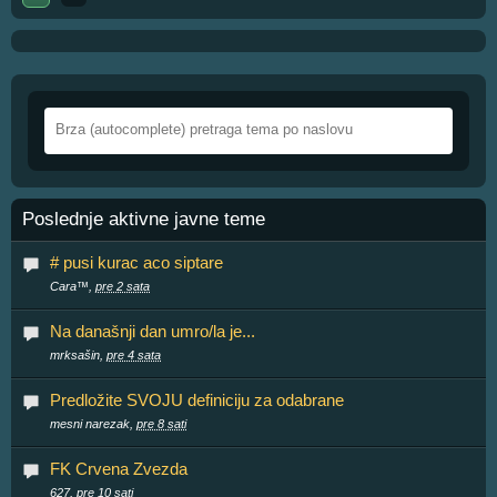
Poslednje aktivne javne teme
# pusi kurac aco siptare
Cara™,
pre 2 sata
Na današnji dan umro/la je...
mrksašin,
pre 4 sata
Predložite SVOJU definiciju za odabrane
mesni narezak,
pre 8 sati
FK Crvena Zvezda
627,
pre 10 sati