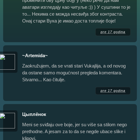
променити ову црну боју у (неко рече да нам
аватари изгледају као читуље :)) ) У суштини то је
то... Некима се можда несвиђа због контраста.
Онај стари Вука је имао доста топлије боје!
pre 17 godina
~Artemida~
Zaokružujem, da se vrati stari Vukajlija, a od novog
da ostane samo mogućnost pregleda komentara.
Stvarno... Kao čitulje.
pre 17 godina
Цыплёнок
Meni se sviđaju ove boje, jer su više sa stilom nego
prethodne. A jesam za to da se negde ubace slike i
klipovi.