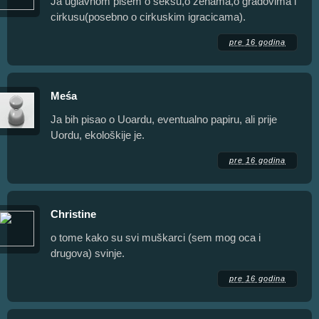
Ja uglavnom pisem o seksu,o zenama,o gradovima i
cirkusu(posebno o cirkuskim igracicama).
pre 16 godina
Meśa
Ja bih pisao o Uoardu, eventualno papiru, ali prije
Uordu, ekološkije je.
pre 16 godina
Christine
o tome kako su svi muškarci (sem mog oca i
drugova) svinje.
pre 16 godina