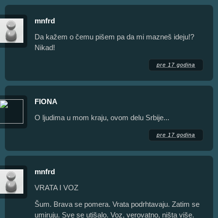
mnfrd
Da kažem o čemu pišem pa da mi mazneš ideju!?
Nikad!
pre 17 godina
FIONA
O ljudima u mom kraju, ovom delu Srbije...
pre 17 godina
mnfrd
VRATA I VOZ
Šum. Brava se pomera. Vrata podrhtavaju. Zatim se
umiruju. Sve se utišalo. Voz, verovatno, ništa više.