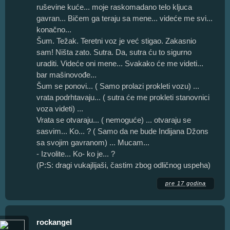
ruševine kuće... moje raskomadano telo kljuca
gavran... Bičem ga teraju sa mene... videće me svi...
konačno...
Šum. Težak. Teretni voz je već stigao. Zakasnio
sam! Ništa zato. Sutra. Da, sutra ću to sigurno
uraditi. Videće oni mene... Svakako će me videti...
bar mašinovođe...
Šum se ponovi... ( Samo prolazi prokleti vozu) ...
vrata podrhtavaju... ( sutra će me prokleti stanovnici
voza videti) ...
Vrata se otvaraju... ( nemoguće) ... otvaraju se
sasvim... Ko... ? ( Samo da ne bude Indijana Džons
sa svojim gavranom) ... Mucam...
- Izvolite... Ko- ko je... ?
(P:S: dragi vukajlijaši, častim zbog odličnog uspeha)
pre 17 godina
rockangel