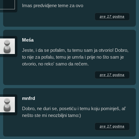
Imas predvidjene teme za ovo
pre 17 godina
Meśa
Jeste, i da se pofalim, tu temu sam ja otvorio! Dobro,
to nije za pofalu, temu je umrla i prije no što sam je
otvorio, no reko' samo da rečem.
pre 17 godina
mnfrd
Dobro, ne duri se, posetiću i temu koju pominješ, al'
nešto ste mi neozbiljni tamo:)
pre 17 godina