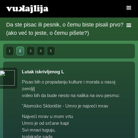
Da ste pisac ili pesnik, o čemu biste pisali prvo?
(ako već to jeste, o čemu pišete?)
1
2
3
4
5
Lutak iskrivljenog L
Pisao bih o propadanju kulture i morala u nasoj
zemlji]
voleo bih da bude nesto na nalika na ovu pesmu:
"Atomsko Sklonište - Umro je najveći mrav
Najveći mrav u mom vrtu
Umro je od srčane kapi
Svi mravi tuguju,
Isplakaše sada