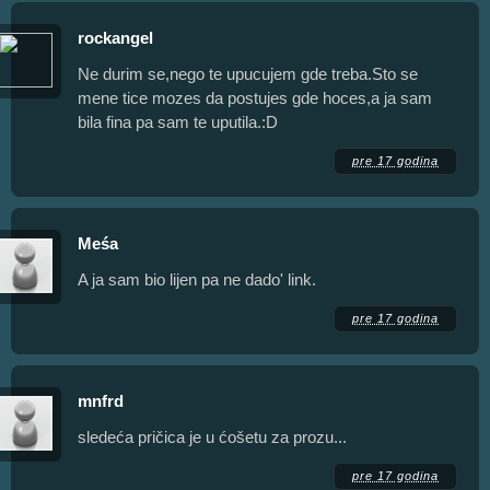
rockangel
Ne durim se,nego te upucujem gde treba.Sto se
mene tice mozes da postujes gde hoces,a ja sam
bila fina pa sam te uputila.:D
pre 17 godina
Meśa
A ja sam bio lijen pa ne dado' link.
pre 17 godina
mnfrd
sledeća pričica je u ćošetu za prozu...
pre 17 godina