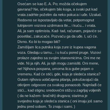
Osećam se kao E. A. Po; možda očekujem
gavrana? Ne, očekujem bilo koga, a svaki put kad
vrata zadrhte poželim da neko pokuca i uđe. Uzalud.
Redovno se ispostavljalo da vetar, potpomognut
tutnjavom vozova uzdrmava tle... i kuću... i vrata.
Ali, ja sam optimista. Kad- tad, računam, pojaviće se
posetilac, zakucaće. Pozvaću ga da uđe. I, ući će.
Divno. Ko bi to mogao biti?
Zamišljam lica putnika koja zure iz kupea vagona
voza. Gledaju u tamu... i u kuću pored pruge. Vozovi
prolaze zajedno sa svojim stanovnicima. Oni me ne
vide. Ni ja njih. Ali, ja njih mogu zamisliti. Oni mene,
ne! Njihova pospana, umorna lica gube pojam o
vremenu. Kad će stići, gde, koja je sledeća stanica?
Gutam njihova uobičajena pitanja, pokušavajući da
otkrijem odgovore za svakog ponaosob. Najmlađi će
stići... kad stignu; sredovečni stižu u zagrljaj voljenih
( da ne kažem- bračnih) drugova; starima je
svejedno koja je sledeća stanica ( oni imaju još samo
jednu pred sobom. To znaju i sami. )