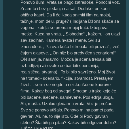
Ponovo šum. Vrata se blago zatresoše. Ponoćni voz.
Znam to i bez gledanja na sat. Doduše, on kao i
obično kasni. Da li će ikada snimiti film na mojoj,
tačnije, mom delu, pruge? ( Indijana Džons skače sa
vagona i kotrlja se prema mojoj kući. Izbegava
metke. Kuca na vrata. „ Slobodno“ , kažem, i on ulazi
sav zadihan. Kamera hvata i mene. Svi su
iznenađeni. „ Pa ova kuća bi trebala biti prazna“ , već
čujem glasove. „ On nije bio predviđen scenariom!“
ON sam ja, naravno. Možda je scena trebala biti
uzbudljivija ali ovako će bar biti spontanija,
realistična, stvarna) . To bi bilo savršeno. Moj život
na tromeđi- scenario, fikcija, stvarnost. Prestajem
živeti... selim se negde u neiskorišćene kadrove
filma. Kakav beg od svega! Smotan u trake koje će
biti bačene, isečene, samlevene. Poslednja uloga.
Ah, mašta. Uzalud gledam u vrata. Voz je prošao.
Sve se ponovo utišalo. Ponovo mi na pamet pada
gavran. Ali, ne, to nije isto. Gde bi Poov gavran
sleteo? Šta bih ga pitao? Kakav bih odgovor dobio?
NIŠTA ( NA KUB) .