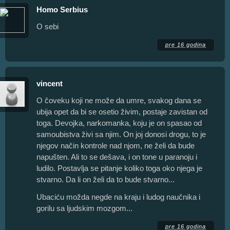
Homo Serbius
O sebi
pre 16 godina
vincent
O čoveku koji ne može da umre, svakog dana se
ubija opet da bi se osetio živim, postaje zavistan od
toga. Devojka, narkomanka, koju je on spasao od
samoubistva živi sa njim. On joj donosi drogu, to je
njegov način kontrole nad njom, ne želi da bude
napušten. Ali to se dešava, i on tone u paranoju i
ludilo. Postavlja se pitanje koliko toga oko njega je
stvarno. Da li on želi da to bude stvarno...
Ubaciću možda negde na kraju i ludog naučnika i
gorilu sa ljudskim mozgom...
pre 16 godina