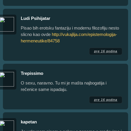
Ludi Psihijatar
Pisao bih erotsku fantaziju i modernu filozofiju nesto
slicno kao ovde
http://vukajlija.com/epistemologija-
hermeneutike/84758
pre 16 godina
Trepissimo
O sexu, naravno. Tu mi je mašta najbogatija i
rečenice same ispadaju.
pre 16 godina
kapetan