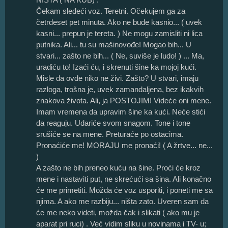
Čekam sledeći voz. Teretni. Očekujem ga za
četrdeset pet minuta. Ako ne bude kasnio... ( uvek
kasni... prepun je tereta. ) Ne mogu zamisliti ni lica
putnika. Ali... tu su mašinovođe! Mogao bih... U
stvari... zašto ne bih... ( Ne, suviše je ludo! ) ... Ma,
uradiću to! Izaći ću, i skrenuti šine ka mojoj kući.
Misle da ovde niko ne živi. Zašto? U stvari, imaju
razloga, trošna je, uvek zamandaljena, bez ikakvih
znakova života. Ali, ja POSTOJIM! Videće oni mene.
Imam vremena da upravim šine ka kući. Neće stići
da reaguju. Udariće svom snagom. Tone i tone
srušiće se na mene. Preturaće po ostacima.
Pronaćiće me! MORAJU me pronaći! ( A žrtve... ne...
)
A zašto ne bih preneo kuću na šine. Proći će kroz
mene i nastaviti put, ne skrećući sa šina. Ali konačno
će me primetiti. Možda će voz usporiti, i poneti me sa
njima. A ako me razbiju... ništa zato. Uveren sam da
će me neko videti, možda čak i slikati ( ako mu je
aparat pri ruci) . Već vidim sliku u novinama i TV- u;