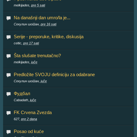
melkijades,
pre 5 sati
Na današnji dan umro/la je...
Секулин шотан,
pre 16 sati
Serije - preporuke, kritike, diskusija
celtic,
pre 17 sati
Šta slušate trenutačno?
melkijades,
juče
Predložite SVOJU definiciju za odabrane
Секулин шотан,
juče
Фудбал
Cabadath,
juče
FK Crvena Zvezda
627,
pre 2 dana
Posao od kuće