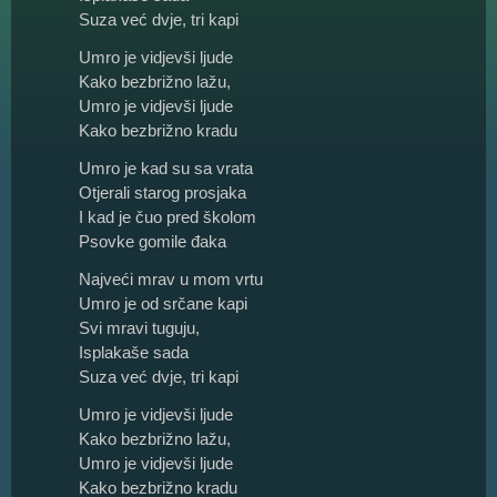
Suza već dvje, tri kapi
Umro je vidjevši ljude
Kako bezbrižno lažu,
Umro je vidjevši ljude
Kako bezbrižno kradu
Umro je kad su sa vrata
Otjerali starog prosjaka
I kad je čuo pred školom
Psovke gomile đaka
Najveći mrav u mom vrtu
Umro je od srčane kapi
Svi mravi tuguju,
Isplakaše sada
Suza već dvje, tri kapi
Umro je vidjevši ljude
Kako bezbrižno lažu,
Umro je vidjevši ljude
Kako bezbrižno kradu