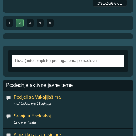
pre 16 godina
1
2
3
4
5
Poslednje aktivne javne teme
Podijeli sa Vukajlijašima
melkijades,
pre 15 minuta
Sranje u Engleskoj
627,
pre 4 sata
# pusi kurac aco siptare