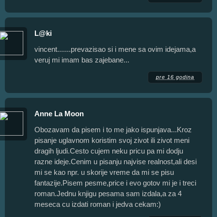
L@ki
vincent.......prevazisao si i mene sa ovim idejama,a
veruj mi imam bas zajebane...
pre 16 godina
Anne La Moon
Obozavam da pisem i to me jako ispunjava...Kroz
pisanje uglavnom koristim svoj zivot ili zivot meni
dragih ljudi.Cesto cujem neku pricu pa mi dodju
razne ideje.Cenim u pisanju najvise realnost,ali desi
mi se kao npr. u skorije vreme da mi se pisu
fantazije.Pisem pesme,price i evo gotov mi je i treci
roman.Jednu knjigu pesama sam izdala,a za 4
meseca cu izdati roman i jedva cekam:)