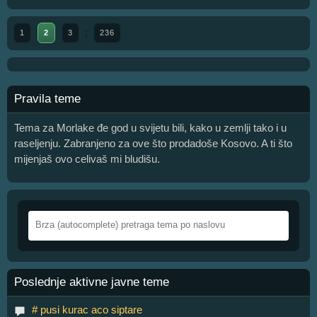
1
2
3
236
Pravila teme
Tema za Morlake đe god u svijetu bili, kako u zemlji tako i u
raseljenju. Zabranjeno za ove što prodadoše Kosovo. A ti što
mijenjaš ovo celivaš mi bludišu.
Poslednje aktivne javne teme
# pusi kurac aco siptare