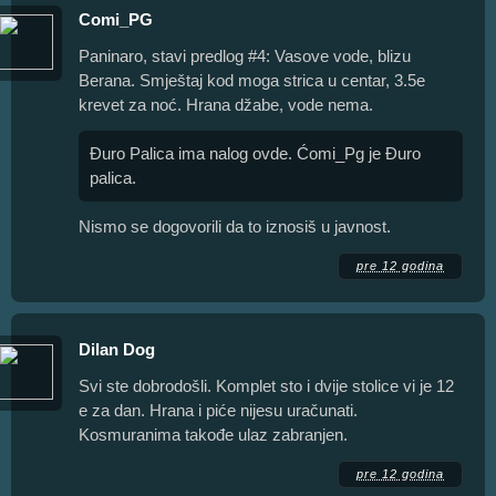
Comi_PG
Paninaro, stavi predlog #4: Vasove vode, blizu
Berana. Smještaj kod moga strica u centar, 3.5e
krevet za noć. Hrana džabe, vode nema.
Đuro Palica ima nalog ovde. Ćomi_Pg je Đuro
palica.
Nismo se dogovorili da to iznosiš u javnost.
pre 12 godina
Dilan Dog
Svi ste dobrodošli. Komplet sto i dvije stolice vi je 12
e za dan. Hrana i piće nijesu uračunati.
Kosmuranima takođe ulaz zabranjen.
pre 12 godina