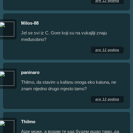
pre 12 godina
Milos-88
Jel se svi iz C. Gore koji su na vukajliji znaju
međusobno?
pre 12 godina
paninaro
Thilmo, da stavim u kafanu onoga eko katuna, ne
znam nijedno drugo mjesto tamo?
pre 12 godina
Thilmo
Ајде може, а водим те кад будем ишао тамо..да