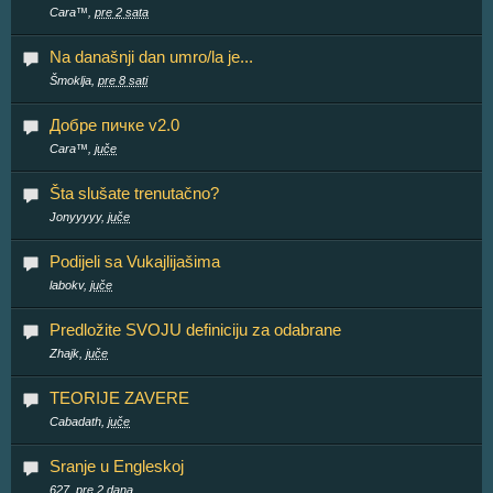
Cara™,
pre 2 sata
Na današnji dan umro/la je...
Šmoklja,
pre 8 sati
Добре пичке v2.0
Cara™,
juče
Šta slušate trenutačno?
Jonyyyyy,
juče
Podijeli sa Vukajlijašima
labokv,
juče
Predložite SVOJU definiciju za odabrane
Zhajk,
juče
TEORIJE ZAVERE
Cabadath,
juče
Sranje u Engleskoj
627,
pre 2 dana