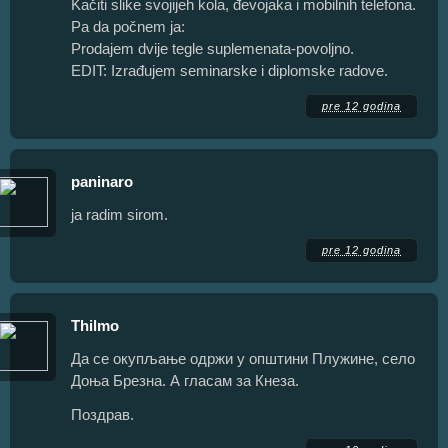
Kačiti slike svojijeh kola, đevojaka i mobilnih telefona.
Pa da počnem ja:
Prodajem dvije tegle suplemenata-povoljno.
EDIT: Izrađujem seminarske i diplomske radove.
pre 12 godina
paninaro
ja radim sirom.
pre 12 godina
Thilmo
Да се окупљање одржи у општини Плужине, село
Доња Брезна. А гласам за Кнеза.
Поздрав.