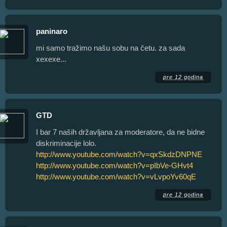
paninaro
mi samo tražimo našu sobu na četu. za sada
xexexe...
pre 12 godina
GTD
I bar 7 naših državljana za moderatore, da ne bidne
diskriminacije lolo.
http://www.youtube.com/watch?v=qxSkdzDNPNE
http://www.youtube.com/watch?v=pIbVe-GHvt4
http://www.youtube.com/watch?v=vLvpoYv60qE
pre 12 godina