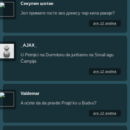
Секулин шотан
Јел примате госте ако донесу пар кила ракије?
pre 12 godina
_AJAX_
U Petnjici na Durmitoru da jurišamo na Smail agu
Čampija
pre 12 godina
Valdemar
A oćete da da pravite Prajd ko u Budvu?
pre 12 godina