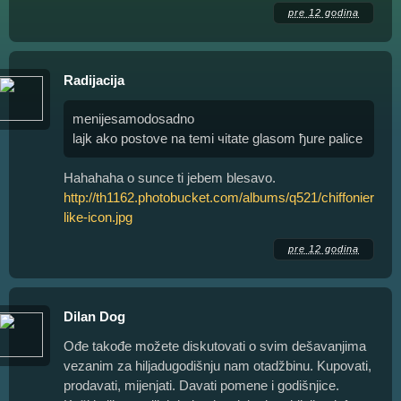
pre 12 godina
Radijacija
menijesamodosadno
lajk ako postove na temi чitate glasom ђure palice
Hahahaha o sunce ti jebem blesavo.
http://th1162.photobucket.com/albums/q521/chiffoniercou
like-icon.jpg
pre 12 godina
Dilan Dog
Ođe takođe možete diskutovati o svim dešavanjima
vezanim za hiljadugodišnju nam otadžbinu. Kupovati,
prodavati, mijenjati. Davati pomene i godišnjice.