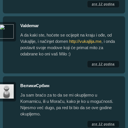
pre 12 godina
Valdemar
A da kaki ste, hoćete se ocijepit na kraju i ođe, od
Vukajlije, i načinjet domen
http://vukajlija.me
, i onda
postavit svoje modove koji će primat mito za
odabrane ko oni vaš Milo :)
pre 12 godina
ВеликиСрбин
Ja sam braćo za to da se mi okupljemo u
Komarnicu, ili u Moraču, kako je ko u mogućnosti.
Nijesmo već dugo, pa red bi bio da se ove godine
okupljemo.
pre 12 godina