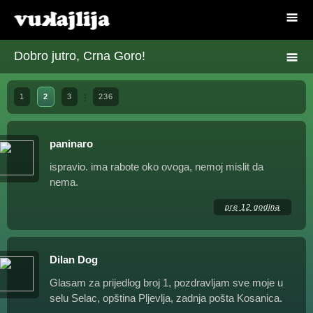
Dobro jutro, Crna Goro!
1
2
3
236
paninaro
ispravio. ima rabote oko ovoga, nemoj mislit da
nema.
pre 12 godina
Dilan Dog
Glasam za prijedlog broj 1, pozdravljam sve moje u
selu Selac, opština Pljevlja, zadnja pošta Kosanica.