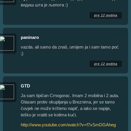
видиш шта је љепота :)
pre 12 godina
paninaro
vazda. ali samo da znaš, umijem ja i sam tamo poć
;)
pre 12 godina
GTD
Ja sam tipičan Crnogorac. Imam 2 mobilna i 2 auta.
Glasam protiv okupljanja u Breznima, jer se tamo
čovjek ne može kršteno napit', a iako se napije,
teško je vratiti se kolima kući.
http://www.youtube.com/watch?v=f7xSmDGAheg