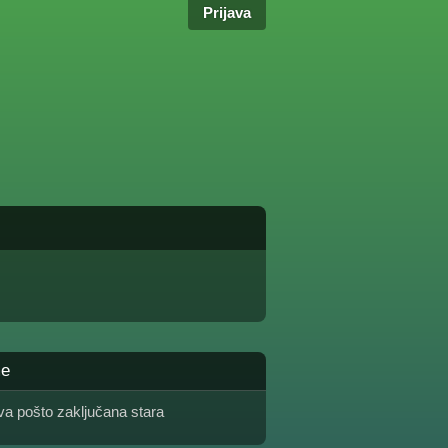
Prijava
me
a pošto zaključana stara