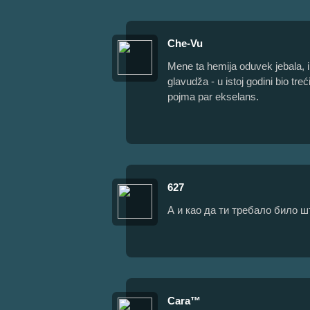
Che-Vu
Mene ta hemija oduvek jebala, i
glavudža - u istoj godini bio tre
pojma par ekselans.
627
А и као да ти требало било 
Cara™