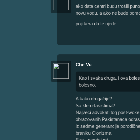
ako data centri budu trošili pu
novu vodu, a ako ne bude pom
poji kera da te ujede
Che-Vu
Kao i svaka druga, i ova boles
bolesno.
A kako drugačije?
Sa klero-fašistima?
Najveći advokati tog post-woke
obrazovanih Pakistanaca odras
iz sedme generancije porodične 
braniku Cionizma.
Evo - nacrtaj mi.