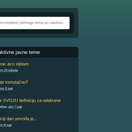
aktivne javne teme
rac aco siptare
re 33 minuta
ate trenutačno?
pre 5 sati
te SVOJU definiciju za odabrane
отан,
pre 7 sati
ji dan umro/la je...
re 8 sati