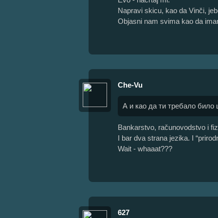
Napravi skicu, kao da Vinči, jeb
Objasni nam svima kao da ima
Che-Vu
А и као да ти требало било
Bankarstvo, računovodstvo i fi
I bar dva strana jezika. I “priro
Wait - whaaat???
627