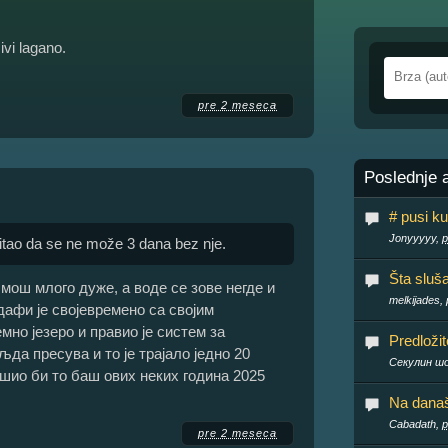
ivi lagano.
pre 2 meseca
Poslednje 
# pusi ku
Jonyyyyy,
p
itao da se ne može 3 dana bez nje.
Šta sluš
 мош млого дуже, а воде се зове негде и
melkijades,
дафи је својевремено са својим
но језеро и правио је систем за
Predloži
љда пресува и то је трајало једно 20
Секулин ш
ршио би то баш ових неких година 2025
Na današn
Cabadath,
p
pre 2 meseca