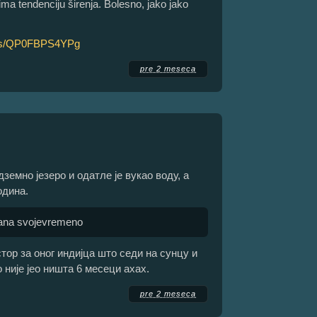
ima tendenciju širenja. Bolesno, jako jako
rts/QP0FBPS4YPg
pre 2 meseca
земно језеро и одатле је вукао воду, а
одина.
dana svojevremeno
стор за оног индијца што седи на сунцу и
то није јео ништа 6 месеци ахах.
pre 2 meseca