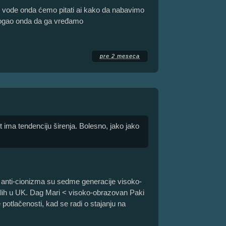
no vode onda ćemo pitati ai kako da nabavimo
ogao onda da ga vređamo
pre 2 meseca
t ima tendenciju širenja. Bolesno, jako jako
 anti-cionizma su sedme generacije visoko-
lih u UK. Dag Mari < visoko-obrazovan Paki
potlačenosti, kad se radi o stajanju na