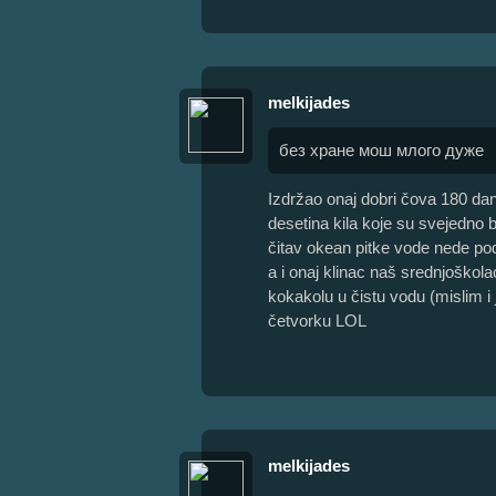
melkijades
без хране мош млого дуже
Izdržao onaj dobri čova 180 dan
desetina kila koje su svejedno b
čitav okean pitke vode nede p
a i onaj klinac naš srednjoškola
kokakolu u čistu vodu (mislim i 
četvorku LOL
melkijades