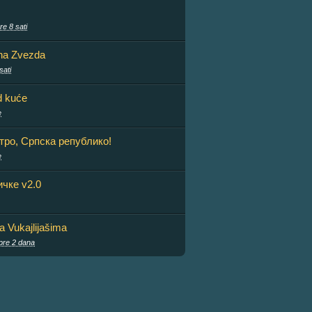
re 8 sati
na Zvezda
sati
d kuće
e
тро, Српска републико!
e
чке v2.0
sa Vukajlijašima
pre 2 dana