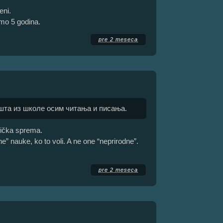
eni.
mo 5 godina.
pre 2 meseca
 шта из школе осим читања и писања.
zička sprema.
dne” nauke, ko to voli. A ne one “neprirodne”.
pre 2 meseca