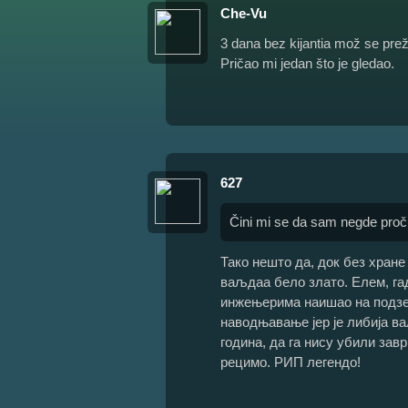
Che-Vu
3 dana bez kijantia mož se prež
Pričao mi jedan što je gledao.
627
Čini mi se da sam negde proč
Тако нешто да, док без хране
ваљдаа бело злато. Елем, га
инжењерима наишао на подзем
наводњавање јер је либија ва
година, да га нису убили зав
рецимо. РИП легендо!