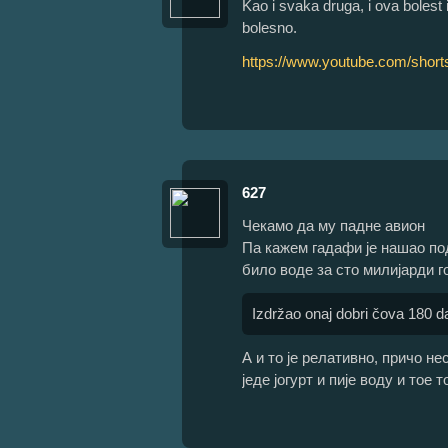
Kao i svaka druga, i ova bolest 
bolesno.
https://www.youtube.com/sho
627
Чекамо да му падне авион
Па кажем гадафи је нашао под
било воде за сто милијарди г
Izdržao onaj dobri čova 180 
А и то је релативно, причо не
једе јогурт и пије воду и тое 