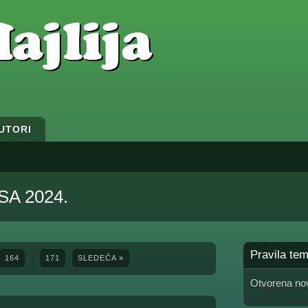
UTORI
USA 2024.
Pravila te
164
171
SLEDEĆA »
Otvorena nov