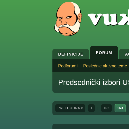
FORUM
DEFINICIJE
A
Podforumi
Poslednje aktivne teme
Predsednički izbori 
PRETHODNA «
1
162
163