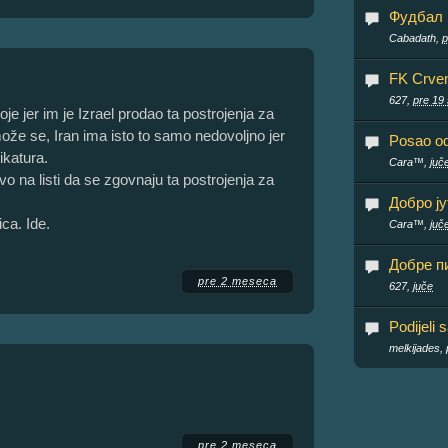
Фудбал
Cabadath,
p
FK Crve
627,
pre 19 
je jer im je Izrael prodao ta postrojenja za
ože se, Iran ima isto to samo nedovoljno jer
Posao o
ikatura.
Cara™,
juč
prvo na listi da se zgovnaju ta postrojenja za
Добро ју
ica. Ide.
Cara™,
juč
Добре пи
pre 2 meseca
627,
juče
Podijeli 
melkijades,
pre 2 meseca