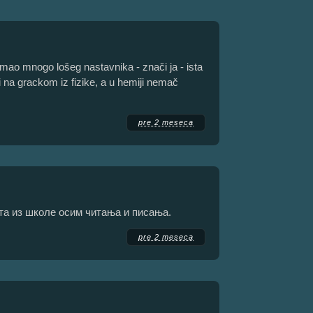
mao mnogo lošeg nastavnika - znači ja - ista
ći na grackom iz fizike, a u hemiji nemač
pre 2 meseca
шта из школе осим читања и писања.
pre 2 meseca