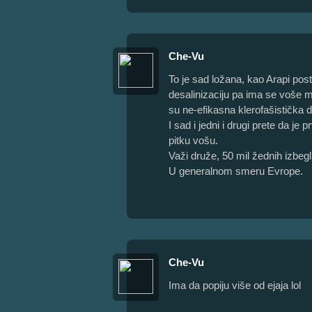
Che-Vu
To je sad ložana, kao Arapi posto
desalinizaciju pa ima se voše m
su ne-efikasna klerofašistička d
I sad i jedni i drugi prete da je 
pitku vošu.
Važi druže, 50 mil žednih izbegl
U generalnom smeru Evrope.
Che-Vu
Ima da popiju više od ejaja lol